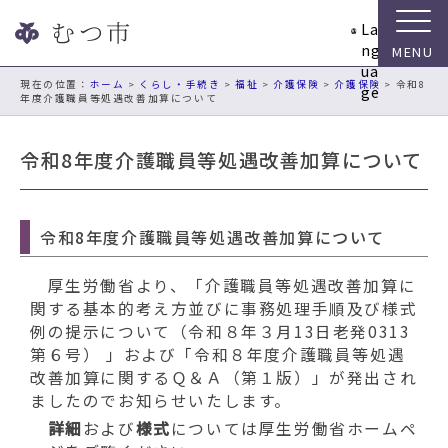
ナ
La
ビ
ng
ゲ
ua
ー
現在の位置：
ホーム
>
くらし・手続き
>
福祉
>
介護保険
>
介護保険
> 令和8
ge
年度介護職員等処遇改善加算について
シ
ョ
ン
令和8年度介護職員等処遇改善加算について
ス
キ
ッ
令和8年度介護職員等処遇改善加算について
プ
メ
厚生労働省より、「介護職員等処遇改善加算に
ニ
関する基本的考え方並びに事務処理手順及び様式
ュ
例の提示について（令和８年３月13日老発0313
ー
第６号） 」および「令和８年度介護職員等処遇
本
改善加算に関するＱ＆Ａ（第１版）」が発出され
文
ましたのでお知らせいたします。
へ
移
詳細
および
様式
については厚生労働省ホームペ