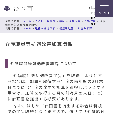
ナ
La
ビ
ng
ゲ
ua
ー
現在の位置：
ホーム
>
くらし・手続き
>
福祉
>
介護保険
>
介護保険
> 介護
ge
職員等処遇改善加算関係
シ
ホーム
>
組織からさがす
>
健康福祉部
>
介護保険課
ョ
ン
介護職員等処遇改善加算関係
ス
キ
ッ
プ
介護職員等処遇改善加算について
メ
ニ
「介護職員等処遇改善加算」を取得しようとす
ュ
る場合は、加算を取得する年度の前年度の2月末
ー
日までに（年度の途中で加算を取得しようとする
本
場合は、加算を取得する月の前々月の末日まで）
文
に計画書を提出する必要があります。
へ
なお、はじめて計画書を提出する場合は新規
移
での加算取得となりますので、併せて「介護給付