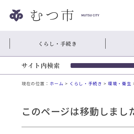
ナ
ビ
ゲ
ー
シ
くらし・手続き
ョ
ン
ス
サイト内検索
キ
ッ
プ
現在の位置：
ホーム
>
くらし・手続き
>
環境・衛生
メ
ニ
ュ
このページは移動しまし
ー
本
文
へ