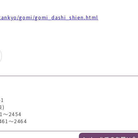
。
/kankyo/gomi/gomi_dashi_shien.html
1
表)
～2454
1～2464