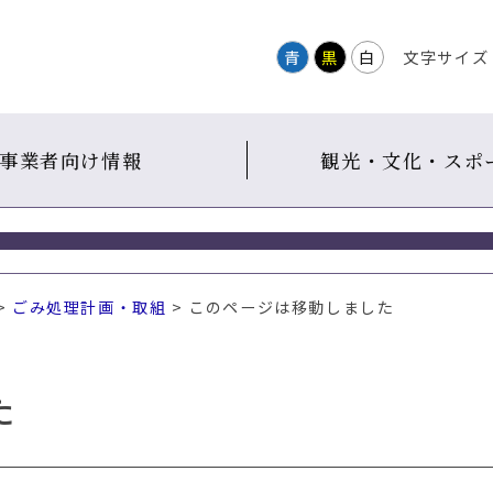
青
黒
白
文字サイズ
事業者向け情報
観光・文化・スポ
>
ごみ処理計画・取組
> このページは移動しました
た