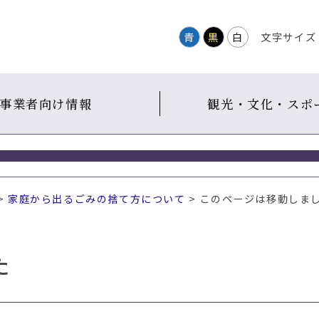
青
黒
白
文字サイズ
事業者向け情報
観光・文化・スポ
>
家庭から出るごみの捨て方について
> このページは移動しま
た