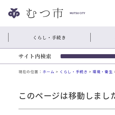
ナ
ビ
ゲ
ー
シ
くらし・手続き
ョ
ン
ス
サイト内検索
キ
ッ
プ
現在の位置：
ホーム
>
くらし・手続き
>
環境・衛生
メ
ニ
ュ
このページは移動しまし
ー
本
文
へ