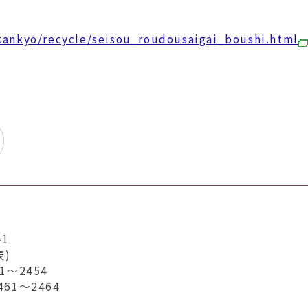
/kankyo/recycle/seisou_roudousaigai_boushi.html
1
表)
～2454
1～2464