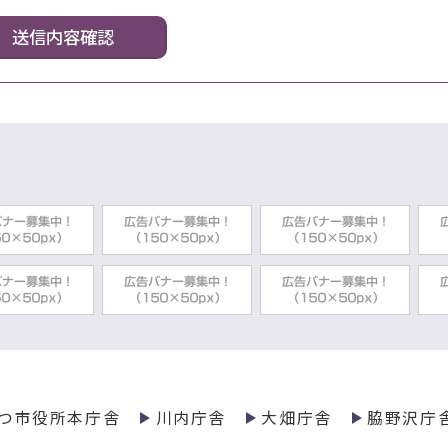
つ市役所本庁舎
川内庁舎
大畑庁舎
脇野沢庁