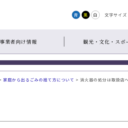
青
黒
白
文字サイズ
事業者向け情報
観光・文化・スポ
>
家庭から出るごみの捨て方について
> 消火器の処分は取扱店