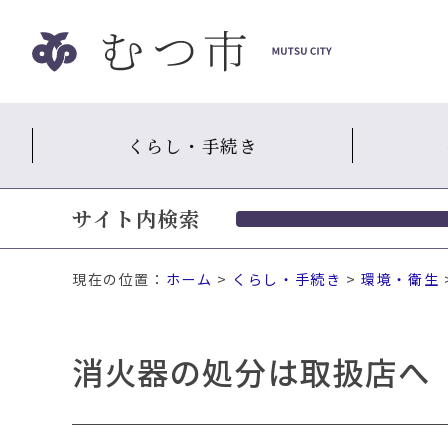
ナ
ビ
ゲ
ー
シ
くらし・手続き
ョ
ン
ス
サイト内検索
キ
ッ
プ
現在の位置：
ホーム
>
くらし・手続き
>
環境・衛生
メ
ニ
ュ
消火器の処分は取扱店へ
ー
本
文
へ