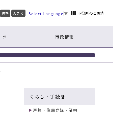
市役所のご案内
Select Language
▼
標準
大きく
ーツ
市政情報
へ
くらし・手続き
戸籍・住民登録・証明