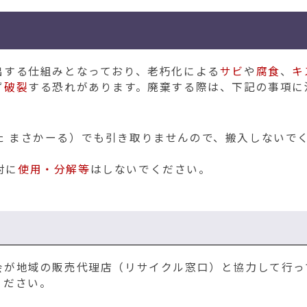
する仕組みとなっており、老朽化による
サビ
や
腐食
、
キ
ず
破裂
する恐れがあります。廃棄する際は、下記の事項に
た まさかーる）でも引き取りませんので、搬入しないで
対に
使用・分解等
はしないでください。
が地域の販売代理店（リサイクル窓口）と協力して行っ
ください。