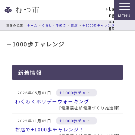
ナ
La
ビ
ng
ゲ
ua
ー
現在の位置：
ホーム
>
くらし・手続き
>
健康
>
＋1000歩チャレンジ
ge
シ
ョ
＋1000歩チャレンジ
ン
ス
キ
ッ
新着情報
プ
メ
ニ
2026年05月01日
＋1000歩チャレンジ
ュ
ー
わくわくホリデーウォーキング
本
健康福祉部健康づくり推進課
文
へ
2025年11月05日
＋1000歩チャレンジ
移
お店で+1000歩チャレンジ！