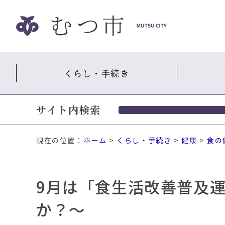
ナ
ビ
ゲ
ー
シ
くらし・手続き
ョ
ン
ス
サイト内検索
キ
ッ
プ
現在の位置：
ホーム
>
くらし・手続き
>
健康
>
食の
メ
ニ
ュ
9月は「食生活改善普及
ー
本
か？～
文
へ