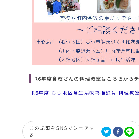
R6年度食改さんの料理教室はこちらから
R6年度 むつ地区食生活改善推進員 料理教
この記事をSNSでシェアす
る