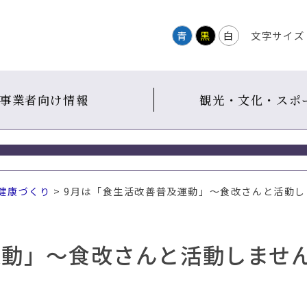
青
黒
白
文字サイズ
事業者向け情報
観光・文化・スポ
健康づくり
> 9月は「食生活改善普及運動」～食改さんと活動
運動」～食改さんと活動しませ