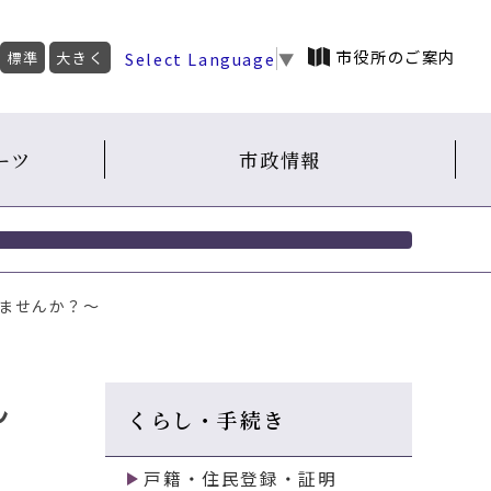
市役所のご案内
Select Language
▼
標準
大きく
ーツ
市政情報
しませんか？～
ん
くらし・手続き
戸籍・住民登録・証明