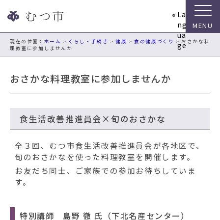
ナ
La
ビ
ng
ゲ
ua
ー
現在の位置：
ホーム
>
くらし・手続き
>
健康
>
食の健康づくり
> おさかな料
ge
理教室に参加しませんか
シ
ョ
ン
おさかな料理教室に参加しませんか
ス
キ
ッ
プ
食生活改善推進員会×旬のおさかな
メ
ニ
全３回、むつ市食生活改善推進員会が各地区で、
ュ
旬のおさかなを使った料理教室を開催します。
ー
お友だち同士、ご家族での参加お待ちしていま
本
す。
文
へ
移
特別講師 島野 徹 氏（下北名産センター）