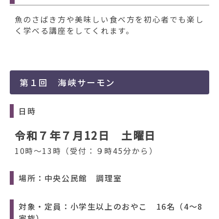
動
す
魚のさばき方や美味しい食べ方を初心者でも楽し
る
く学べる講座をしてくれます。
第１回 海峡サーモン
日時
令和７年７月12日 土曜日
10時～13時（受付：９時45分から）
場所：中央公民館 調理室
対象・定員：小学生以上のおやこ 16名（4～8
家族）