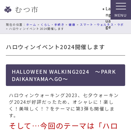
ナ
La
ビ
ng
ゲ
ua
ー
現在の位置：
ホーム
>
くらし・手続き
>
健康
>
スマート・ウェルネス・ラボ
ge
> ハロウィンイベント2024開催します
シ
ョ
ン
ハロウィンイベント2024開催します
ス
キ
ッ
プ
HALLOWEEN WALKING2024 ～PARK
メ
DAIKANYAMAへGO～
ニ
ュ
ハロウィンウォーキング2023、七夕ウォーキン
ー
グ2024が好評だったため、
オシャレに！楽し
本
く！美味しく！？をテーマに第3弾も開催しま
文
す。
へ
そして…今回のテーマは「ハロ
移