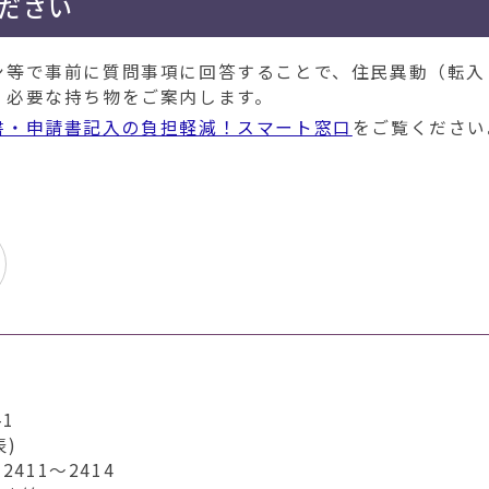
ださい
ン等で事前に質問事項に回答することで、住民異動（転入
、必要な持ち物をご案内します。
書・申請書記入の負担軽減！スマート窓口
をご覧ください
1
表)
411～2414