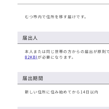
移
動
す
むつ市内で住所を移す届けです。
る
届出人
本人または同じ世帯の方からの届出が原則
82KB)
が必要になります。
届出期間
新しい住所に住み始めてから14日以内