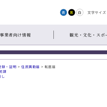
青
黒
白
文字サイズ
事業者向け情報
観光・文化・スポ
登録・証明
>
住民異動届
> 転居届
民課
越し