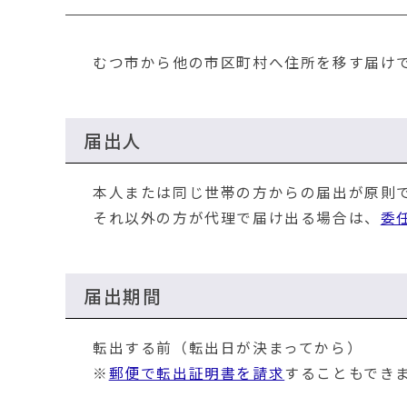
移
動
す
むつ市から他の市区町村へ住所を移す届け
る
届出人
本人または同じ世帯の方からの届出が原則
それ以外の方が代理で届け出る場合は、
委
届出期間
転出する前（転出日が決まってから）
※
郵便で転出証明書を請求
することもでき