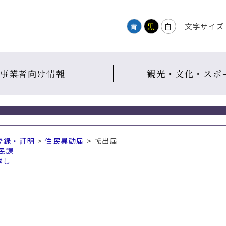
青
黒
白
文字サイズ
事業者向け情報
観光・文化・スポ
登録・証明
>
住民異動届
> 転出届
民課
越し