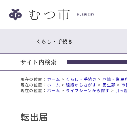
ナ
ビ
ゲ
ー
シ
くらし・手続き
ョ
ン
ス
サイト内検索
キ
ッ
プ
現在の位置：
ホーム
>
くらし・手続き
>
戸籍・住民
メ
ホーム
>
組織からさがす
>
民生部
>
市
ニ
ホーム
>
ライフシーンから探す
>
引っ
ュ
ー
本
転出届
文
へ