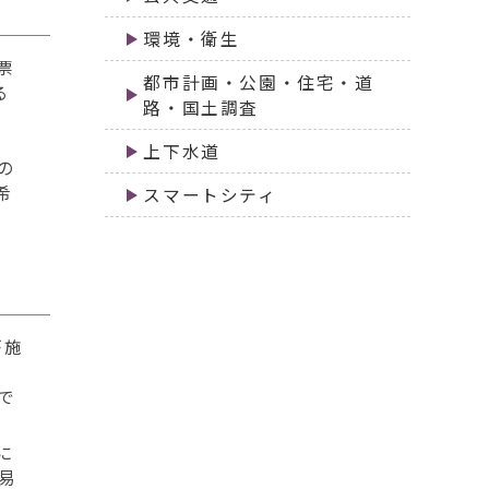
環境・衛生
票
都市計画・公園・住宅・道
る
路・国土調査
上下水道
の
希
スマートシティ
が施
で
に
易