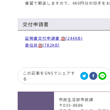
書留で郵送しますので、460円分の切手をお
交付申請書
証明書交付申請書
(244KB)
委任状
(782KB)
この記事をSNSでシェアす
る
市民生活部市民課
〒035-8686