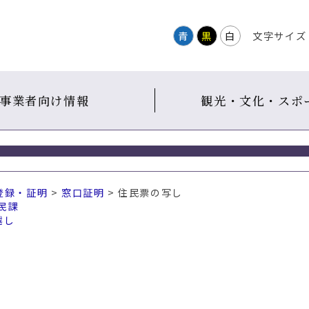
青
黒
白
文字サイズ
事業者向け情報
観光・文化・スポ
登録・証明
>
窓口証明
> 住民票の写し
民課
越し