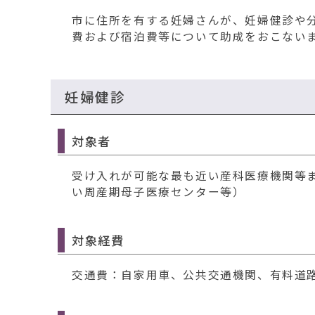
移
市に住所を有する妊婦さんが、妊婦健診や
動
費および宿泊費等について助成をおこない
す
る
妊婦健診
対象者
受け入れが可能な最も近い産科医療機関等
い周産期母子医療センター等）
対象経費
交通費：自家用車、公共交通機関、有料道