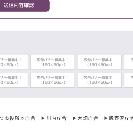
つ市役所本庁舎
川内庁舎
大畑庁舎
脇野沢庁