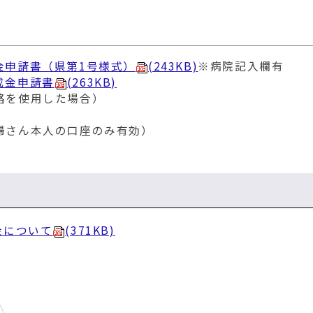
金申請書（県第1号様式）
(243KB)
※病院記入欄有
成金申請書
(263KB)
路を使用した場合）
婦さん本人の口座のみ有効）
金について
(371KB)