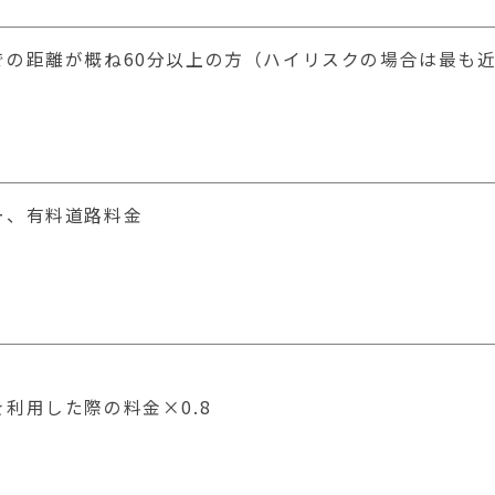
での距離が概ね60分以上の方（ハイリスクの場合は最も
ー、有料道路料金
利用した際の料金×0.8