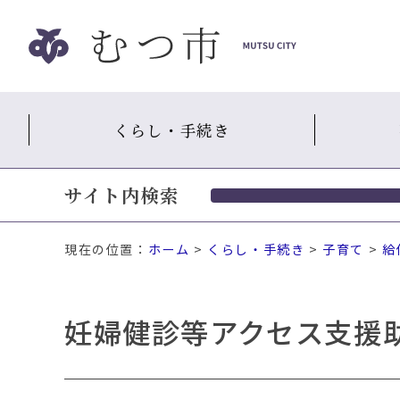
ナ
ビ
ゲ
ー
シ
くらし・手続き
ョ
ン
ス
サイト内検索
キ
ッ
プ
現在の位置：
ホーム
>
くらし・手続き
>
子育て
>
給
メ
ニ
ュ
妊婦健診等アクセス支援
ー
本
文
へ