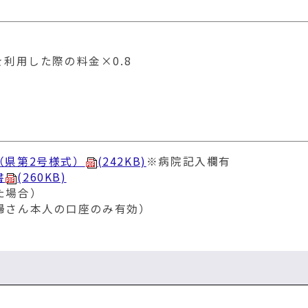
利用した際の料金×0.8
（県第2号様式）
(242KB)
※病院記入欄有
書
(260KB)
た場合）
婦さん本人の口座のみ有効）