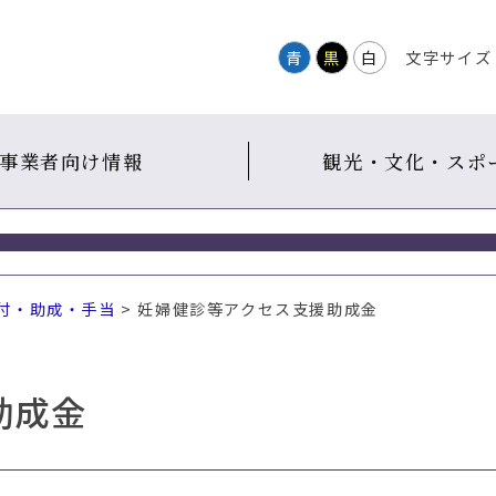
青
黒
白
文字サイズ
事業者向け情報
観光・文化・スポ
付・助成・手当
> 妊婦健診等アクセス支援助成金
助成金