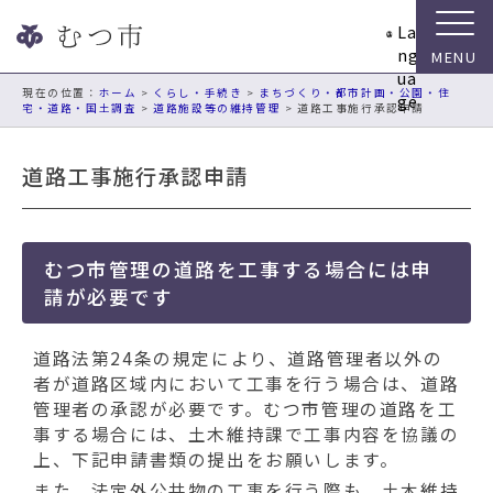
ナ
La
ビ
ng
ゲ
ua
ー
現在の位置：
ホーム
>
くらし・手続き
>
まちづくり・都市計画・公園・住
ge
宅・道路・国土調査
>
道路施設等の維持管理
> 道路工事施行承認申請
シ
ョ
ン
道路工事施行承認申請
ス
キ
ッ
プ
むつ市管理の道路を工事する場合には申
メ
請が必要です
ニ
ュ
道路法第24条の規定により、道路管理者以外の
ー
者が道路区域内において工事を行う場合は、道路
本
管理者の承認が必要です。むつ市管理の道路を工
文
事する場合には、土木維持課で工事内容を協議の
へ
上、下記申請書類の提出をお願いします。
移
また、法定外公共物の工事を行う際も、土木維持