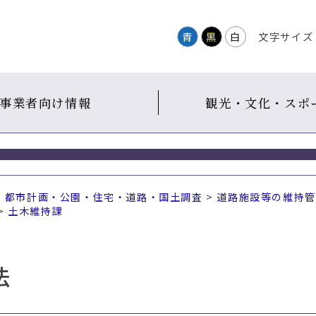
青
黒
白
文字サイズ
事業者向け情報
観光・文化・スポ
・都市計画・公園・住宅・道路・国土調査
>
道路施設等の維持管
>
土木維持課
法