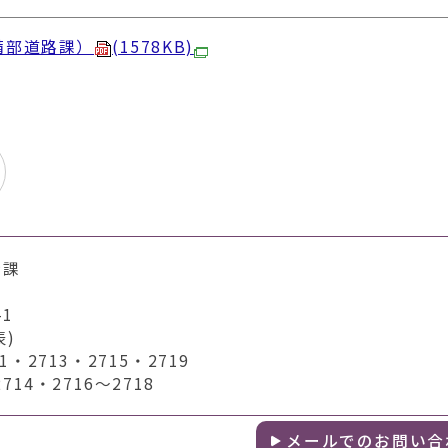
備部道路課）
(1578KB)
持課
1
表)
2713・2715・2719
14・2716～2718
メールでのお問い合