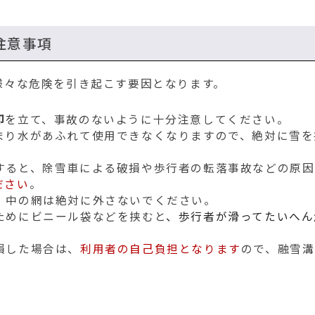
注意事項
様々な危険を引き起こす要因となります。
印
を立て、事故のないように十分注意してください。
まり水があふれて使用できなくなりますので、絶対に雪を
すると、除雪車による破損や歩行者の転落事故などの原因
ださい
。
、中の網は絶対に外さないでください。
ためにビニール袋などを挟むと
、歩行者が滑ってたいへん
損した場合は、
利用者の自己負担となります
ので、融雪溝