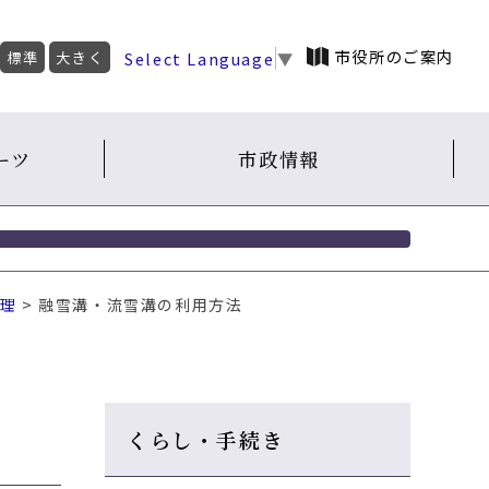
市役所のご案内
Select Language
▼
標準
大きく
ーツ
市政情報
理
> 融雪溝・流雪溝の利用方法
くらし・手続き