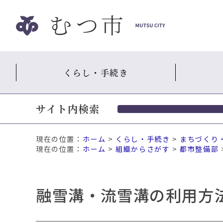
ナ
ビ
ゲ
ー
シ
くらし・手続き
ョ
ン
ス
サイト内検索
キ
ッ
プ
現在の位置：
ホーム
>
くらし・手続き
>
まちづくり
メ
ホーム
>
組織からさがす
>
都市整備部
ニ
ュ
ー
融雪溝・流雪溝の利用方
本
文
へ