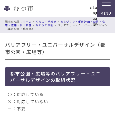
ナ
La
ビ
ng
ゲ
ua
ー
現在の位置：
ホーム
>
くらし・手続き
>
まちづくり・都市計画・公園・住
ge
宅・道路・国土調査
>
みどりと公園
> バリアフリー・ユニバーサルデザイン
シ
（都市公園・広場等）
ョ
ン
バリアフリー・ユニバーサルデザイン（都
ス
キ
市公園・広場等）
ッ
プ
メ
都市公園・広場等のバリアフリー・ユニ
ニ
ュ
バーサルデザインの取組状況
ー
本
〇：対応している
文
×：対応していない
へ
ー：不要
移