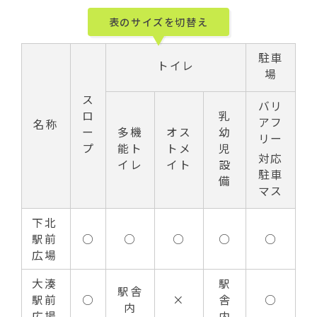
表のサイズを切替え
駐車
トイレ
場
ス
バリ
ロ
乳
アフ
名称
ー
多機
オス
幼
リー
プ
能ト
トメ
児
対応
イレ
イト
設
駐車
備
マス
下北
駅前
○
○
○
○
○
広場
大湊
駅
駅舎
駅前
○
×
舎
○
内
広場
内