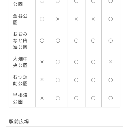
○
○
○
○
○
公園
金谷公
○
×
×
×
○
園
おおみ
なと臨
○
○
○
○
○
海公園
大畑中
×
○
○
○
×
央公園
むつ運
×
○
○
○
○
動公園
早掛沼
×
○
○
○
○
公園
駅前広場