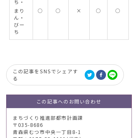
ち・
まり
○
○
×
○
○
ん・
びー
ち
この記事をSNSでシェアす
る
この記事への
お問い合わせ
まちづくり推進部都市計画課
〒035-8686
青森県むつ市中央一丁目8-1