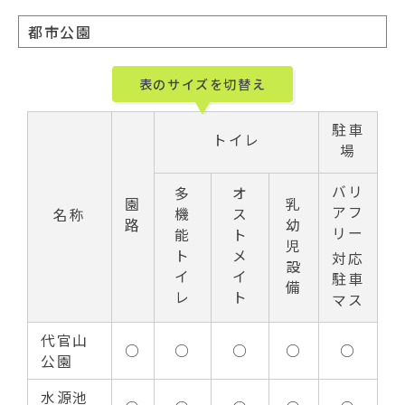
動
す
都市公園
る
表のサイズを切替え
駐車
トイレ
場
バリ
多
オ
園
乳
アフ
機
ス
名称
路
幼
リー
能
ト
児
ト
メ
対応
設
イ
イ
駐車
備
レ
ト
マス
代官山
○
○
○
○
○
公園
水源池