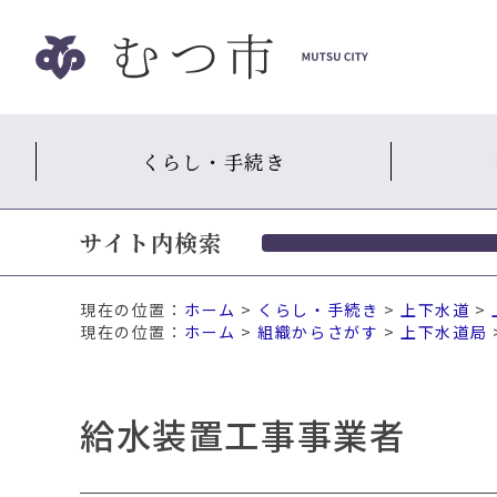
ナ
ビ
ゲ
ー
シ
くらし・手続き
ョ
ン
ス
サイト内検索
キ
ッ
プ
現在の位置：
ホーム
>
くらし・手続き
>
上下水道
>
メ
ホーム
>
組織からさがす
>
上下水道局
ニ
ュ
ー
給水装置工事事業者
本
文
へ