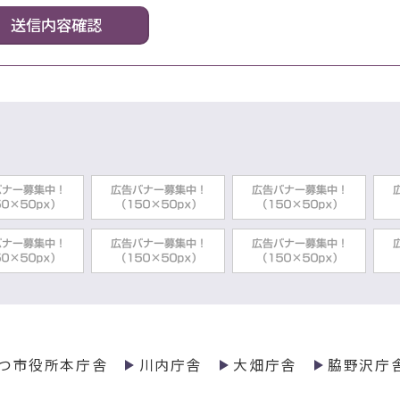
つ市役所本庁舎
川内庁舎
大畑庁舎
脇野沢庁