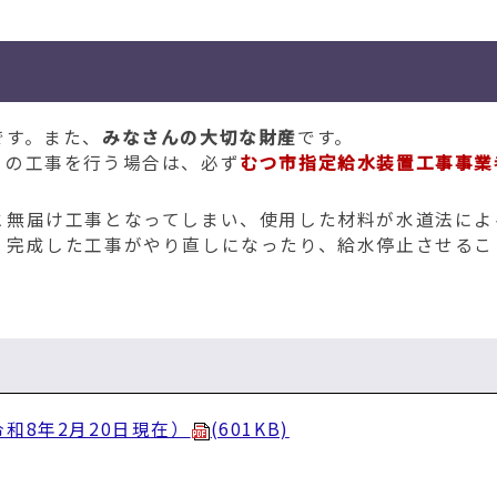
です。また、
みなさんの大切な財産
です。
りの工事を行う場合は、必ず
むつ市指定給水装置工事事業
と無届け工事となってしまい、使用した材料が水道法によ
く完成した工事がやり直しになったり、給水停止させるこ
和8年2月20日現在）
(601KB)