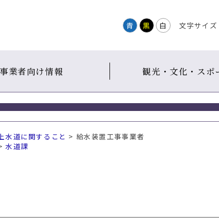
青
黒
白
文字サイズ
事業者向け情報
観光・文化・スポ
上水道に関すること
> 給水装置工事事業者
>
水道課