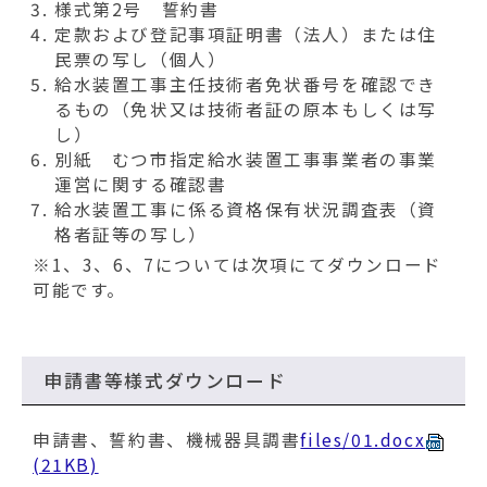
様式第2号 誓約書
定款および登記事項証明書（法人）または住
民票の写し（個人）
給水装置工事主任技術者免状番号を確認でき
るもの（免状又は技術者証の原本もしくは写
し）
別紙 むつ市指定給水装置工事事業者の事業
運営に関する確認書
給水装置工事に係る資格保有状況調査表（資
格者証等の写し）
※1、3、6、7については次項にてダウンロード
可能です。
申請書等様式ダウンロード
申請書、誓約書、機械器具調書
files/01.docx
(21KB)