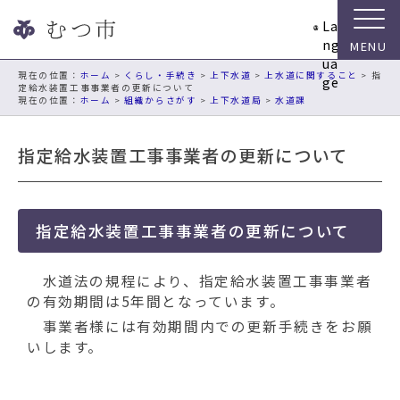
ナ
La
ビ
ng
ゲ
ua
ー
現在の位置：
ホーム
>
くらし・手続き
>
上下水道
>
上水道に関すること
> 指
ge
定給水装置工事事業者の更新について
シ
ホーム
>
組織からさがす
>
上下水道局
>
水道課
ョ
ン
指定給水装置工事事業者の更新について
ス
キ
ッ
プ
指定給水装置工事事業者の更新について
メ
ニ
ュ
水道法の規程により、指定給水装置工事事業者
ー
の有効期間は5年間となっています。
本
事業者様には有効期間内での更新手続きをお願
文
いします。
へ
移