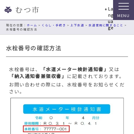
ナ
La
ビ
ng
ゲ
ua
ー
現在の位置：
ホーム
>
くらし・手続き
>
上下水道
>
水道使用に関すること
>
ge
水栓番号の確認方法
シ
ョ
ン
水栓番号の確認方法
ス
キ
ッ
水栓番号は、
「水道メーター検針通知書」
又は
プ
「納入通知書兼領収書」
に記載されております。
メ
お問い合わせの際には、水栓番号をお知らせくだ
ニ
さい。
ュ
ー
本
文
へ
移