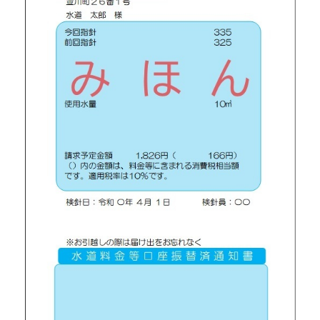
動
す
る