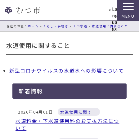
ナ
La
ビ
ng
ゲ
ua
ー
現在の位置：
ホーム
>
くらし・手続き
>
上下水道
>
水道使用に関すること
ge
シ
ョ
水道使用に関すること
ン
ス
キ
ッ
新型コロナウイルスの水道水への影響について
プ
メ
ニ
新着情報
ュ
ー
本
2026年04月01日
水道使用に関すること
文
水道料金・下水道使用料のお支払方法につ
へ
いて
移