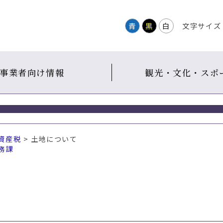
青
黒
白
文字サイズ
事業者向け情報
観光・文化・スポ
資産税
> 土地について
務課