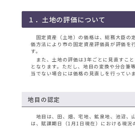
移
動
す
１．土地の評価について
る
固定資産（土地）の価格は、総務大臣の定
価方法により市の固定資産評価員が評価を
す。
また、土地の評価は3年ごとに見直すこと
となります。ただし、地目の変換や分合筆
当でない場合には価格の見直しを行ってい
地目の認定
地目は、田、畑、宅地、鉱泉地、池沼、山
は、賦課期日（1月1日現在）における現況