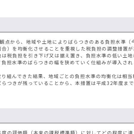
観点から、地域や土地によりばらつきのある負担水準（
割合）を均衡化させることを重視した税負担の調整措置が
地は税負担を引き下げ又は据え置き、負担水準の低い土地
て負担水準のばらつきの幅を狭めていく仕組みが導入され
り組んできた結果、地域ごとの負担水準の均衡化は相当
らつきが残っていることから、本措置は平成32年度ま
度の評価額（本来の課税標準額）に対してどの程度に達