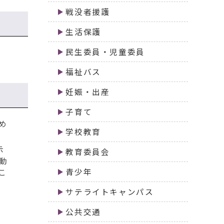
戦没者援護
生活保護
民生委員・児童委員
福祉バス
妊娠・出産
子育て
め
学校教育
示
教育委員会
動
青少年
こ
サテライトキャンパス
公共交通