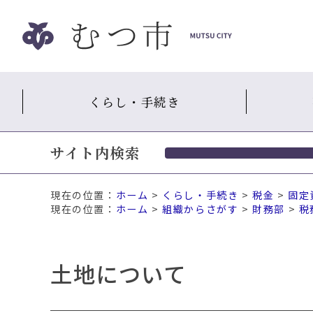
ナ
ビ
ゲ
ー
シ
くらし・手続き
ョ
ン
ス
サイト内検索
キ
ッ
プ
現在の位置：
ホーム
>
くらし・手続き
>
税金
>
固定
メ
ホーム
>
組織からさがす
>
財務部
>
税
ニ
ュ
ー
土地について
本
文
へ