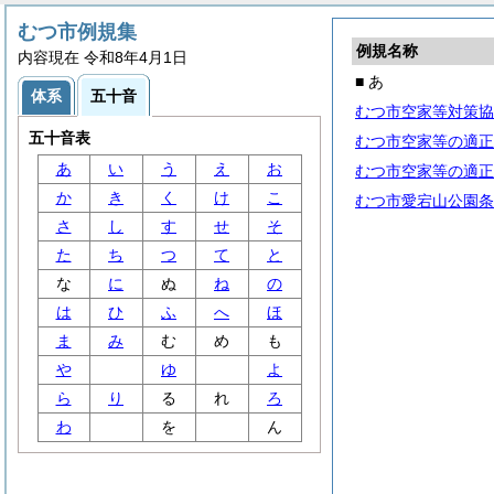
むつ市例規集
例規名称
内容現在 令和8年4月1日
■ あ
体系
五十音
むつ市空家等対策協
五十音表
むつ市空家等の適正
あ
い
う
え
お
むつ市空家等の適正
か
き
く
け
こ
むつ市愛宕山公園条
さ
し
す
せ
そ
た
ち
つ
て
と
な
に
ぬ
ね
の
は
ひ
ふ
へ
ほ
ま
み
む
め
も
や
ゆ
よ
ら
り
る
れ
ろ
わ
を
ん