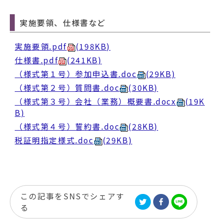
実施要領、仕様書など
実施要領.pdf
(198KB)
仕様書.pdf
(241KB)
（様式第１号）参加申込書.doc
(29KB)
（様式第２号）質問書.doc
(30KB)
（様式第３号）会社（業務）概要書.docx
(19K
B)
（様式第４号）誓約書.doc
(28KB)
税証明指定様式.doc
(29KB)
この記事をSNSでシェアす
る