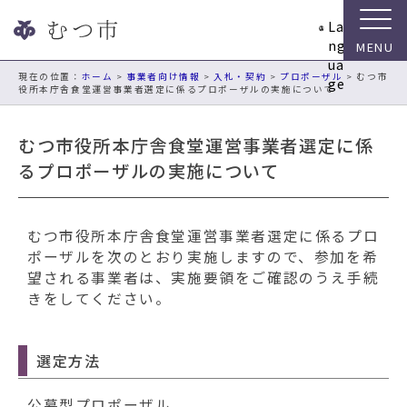
ナ
La
ビ
ng
ゲ
ua
ー
現在の位置：
ホーム
>
事業者向け情報
>
入札・契約
>
プロポーザル
> むつ市
ge
役所本庁舎食堂運営事業者選定に係るプロポーザルの実施について
シ
ョ
ン
むつ市役所本庁舎食堂運営事業者選定に係
ス
るプロポーザルの実施について
キ
ッ
プ
むつ市役所本庁舎食堂運営事業者選定に係るプロ
メ
ポーザルを次のとおり実施しますので、参加を希
ニ
望される事業者は、実施要領をご確認のうえ手続
ュ
きをしてください。
ー
本
文
選定方法
へ
移
公募型プロポーザル