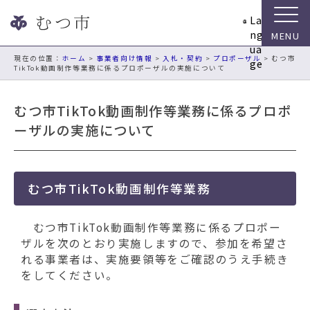
ナ
La
ビ
ng
ゲ
ua
ー
現在の位置：
ホーム
>
事業者向け情報
>
入札・契約
>
プロポーザル
> むつ市
ge
TikTok動画制作等業務に係るプロポーザルの実施について
シ
ョ
ン
むつ市TikTok動画制作等業務に係るプロポ
ス
ーザルの実施について
キ
ッ
プ
メ
むつ市TikTok動画制作等業務
ニ
ュ
むつ市TikTok動画制作等業務に係るプロポー
ー
ザルを次のとおり実施しますので、参加を希望さ
本
れる事業者は、実施要領等をご確認のうえ手続き
文
をしてください。
へ
移