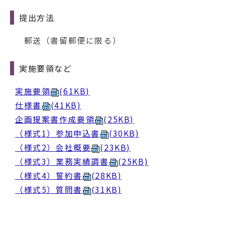
提出方法
郵送（書留郵便に限る）
実施要領など
実施要領
(61KB)
仕様書
(41KB)
企画提案書作成要領
(25KB)
（様式1）参加申込書
(30KB)
（様式2）会社概要
(23KB)
（様式3）業務実績調書
(25KB)
（様式4）誓約書
(28KB)
（様式5）質問書
(31KB)