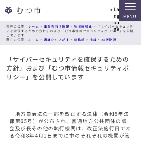
ナ
La
ビ
ng
ゲ
ua
ー
現在の位置：
ホーム
>
事業者向け情報
>
地域情報化
> 「サイバーセキュリテ
ge
ィを確保するための方針」および「むつ市情報セキュリティポリシー」を公開
シ
しています
ョ
ホーム
>
組織からさがす
>
総務部
>
情報・DX戦略課
ン
ス
「サイバーセキュリティを確保するための
キ
方針」および「むつ市情報セキュリティポ
ッ
プ
リシー」を公開しています
メ
ニ
ュ
ー
本
地方自治法の一部を改正する法律（令和6年法
文
律第65号）が公布され、普通地方公共団体の議
へ
会及び長その他の執行機関は、改正法施行日であ
移
る令和8年4月1日までに市のそれぞれの機関が管