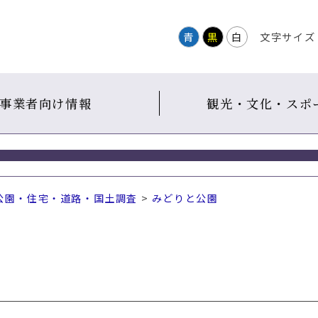
青
黒
白
文字サイズ
事業者向け情報
観光・文化・スポ
公園・住宅・道路・国土調査
>
みどりと公園