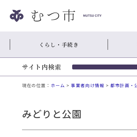
ナ
ビ
ゲ
ー
シ
くらし・手続き
ョ
ン
ス
サイト内検索
キ
ッ
プ
現在の位置：
ホーム
>
事業者向け情報
>
都市計画・
メ
ニ
ュ
みどりと公園
ー
本
文
へ