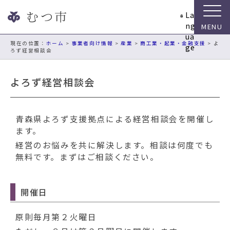
ナ
La
ビ
ng
ゲ
ua
ー
現在の位置：
ホーム
>
事業者向け情報
>
産業
>
商工業・起業・金融支援
> よ
ge
ろず経営相談会
シ
ョ
ン
よろず経営相談会
ス
キ
ッ
青森県よろず支援拠点による経営相談会を開催し
プ
ます。
メ
経営のお悩みを共に解決します。相談は何度でも
ニ
無料です。まずはご相談ください。
ュ
ー
本
開催日
文
へ
原則毎月第２火曜日
移