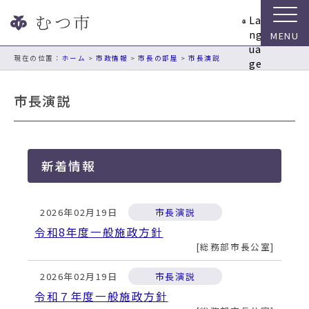
ナ
La
ビ
ng
ゲ
ua
ー
現在の位置：
ホーム
>
市政情報
>
市長の部屋
>
市長演説
ge
シ
ョ
市長演説
ン
ス
キ
ッ
新着情報
プ
メ
ニ
2026年02月19日
市長演説
ュ
ー
令和8年度一般施政方針
本
総務部市長公室
文
へ
2026年02月19日
市長演説
移
令和７年度一般施政方針