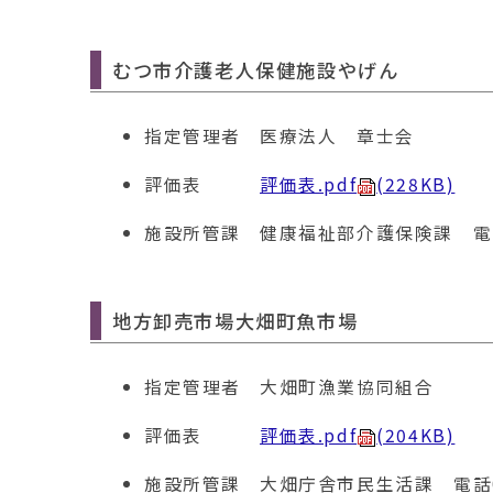
むつ市介護老人保健施設やげん
指定管理者
医療法人 章士会
評価表
評価表.pdf
(228KB)
施設所管課
健康福祉部介護保険課 電話01
地方卸売市場大畑町魚市場
指定管理者
大畑町漁業協同組合
評価表
評価表.pdf
(204KB)
施設所管課
大畑庁舎市民生活課 電話017