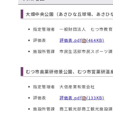
大畑中央公園（あさひな丘球場、あさひ
指定管理者
一般財団法人 むつ市教育
評価表
評価表.pdf
(464KB)
施設所管課
市民生活部市民スポーツ課 電話
むつ市奥薬研修景公園、むつ市営薬研温
指定管理者
大信産業有限会社
評価表
評価表.pdf
(133KB)
施設所管課
商工観光部商工観光施設課 電話