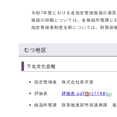
移
動
令和7年度における各指定管理施設の運営
す
る
施設の詳細については、各施設所管課にお
指定管理者制度全般については、財務部施
むつ地区
下北文化会館
指定管理者
株式会社東京堂
評価表
評価表.pdf
(277KB)
施設所管課
政策推進部市民連携課 電話01