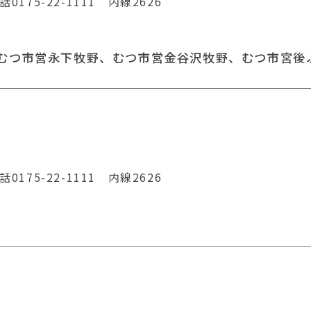
75-22-1111 内線2626
 むつ市営永下牧野、むつ市営金谷沢牧野、むつ市宮後
75-22-1111 内線2626