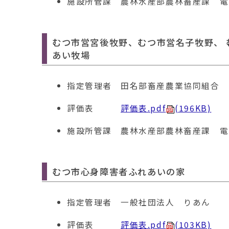
施設所管課
農林水産部農林畜産課 電話01
むつ市営宮後牧野、むつ市営名子牧野、
あい牧場
指定管理者
田名部畜産農業協同組合
評価表
評価表.pdf
(196KB)
施設所管課
農林水産部農林畜産課 電話01
むつ市心身障害者ふれあいの家
指定管理者
一般社団法人 りあん
評価表
評価表.pdf
(103KB)