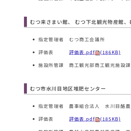
むつ来さまい館、 むつ下北観光物産館、
指定管理者
むつ商工会議所
評価表
評価表.pdf
(186KB)
施設所管課
商工観光部商工観光施設
課
むつ市水川目地区堆肥センター
指定管理者
農事組合法人 水川目酪農
評価表
評価表.pdf
(185KB)