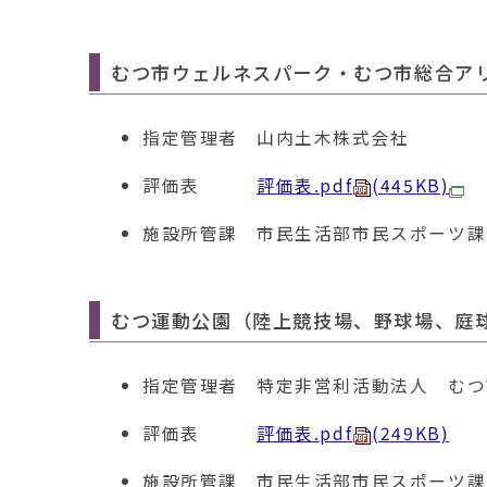
むつ市ウェルネスパーク・むつ市総合ア
指定管理者
山内土木株式会社
評価表
評価表.pdf
(445KB)
施設所管課
市民生活部市民スポーツ課 電話
むつ運動公園（陸上競技場
、野球場、庭
指定管理者
特定非営利活動法人 むつ
評価表
評価表.pdf
(249KB)
施設所管課
市民生活部市民スポーツ課 電話