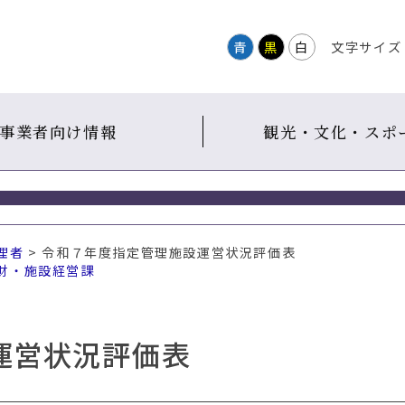
青
黒
白
文字サイズ
事業者向け情報
観光・文化・スポ
理者
> 令和７年度指定管理施設運営状況評価表
財・施設経営課
運営状況評価表