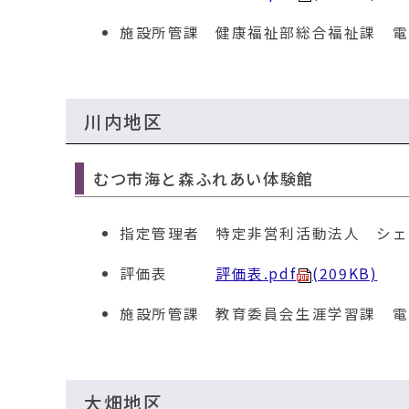
施設所管課
健康福祉部総合福祉課 電話01
川内地区
むつ市海と森ふれあい体験館
指定管理者
特定非営利活動法人 シェ
評価表
評価表.pdf
(209KB)
施設所管課
教育委員会生涯学習課 電話01
大畑地区