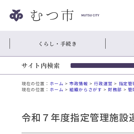
ナ
ビ
ゲ
ー
シ
くらし・手続き
ョ
ン
ス
サイト内検索
キ
ッ
プ
現在の位置：
ホーム
>
市政情報
>
行政運営
>
指定管
メ
ホーム
>
組織からさがす
>
財務部
>
管
ニ
ュ
ー
令和７年度指定管理施設
本
文
へ