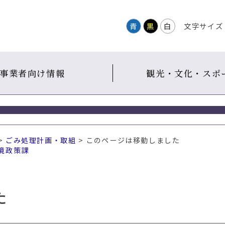
青
黒
白
文字サイズ
事業者向け情報
観光・文化・スポ
>
ごみ処理計画・取組
> このページは移動しました
境政策課
た