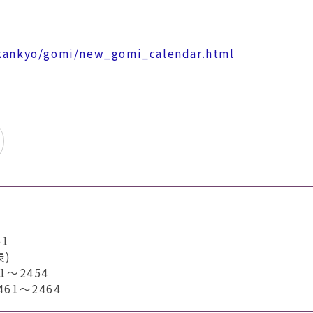
。
/kankyo/gomi/new_gomi_calendar.html
1
表)
～2454
1～2464