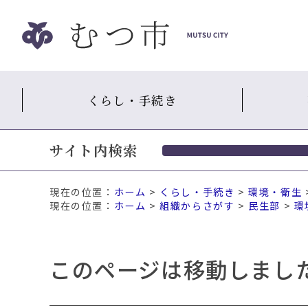
ナ
ビ
ゲ
ー
シ
くらし・手続き
ョ
ン
ス
サイト内検索
キ
ッ
プ
現在の位置：
ホーム
>
くらし・手続き
>
環境・衛生
メ
ホーム
>
組織からさがす
>
民生部
>
環
ニ
ュ
ー
このページは移動しまし
本
文
へ