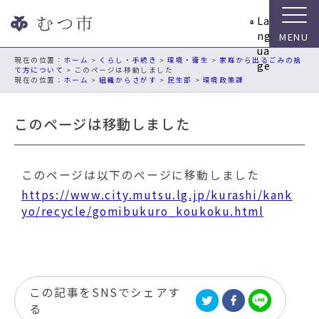
ナ
La
ビ
ng
ゲ
ua
ー
現在の位置：
ホーム
>
くらし・手続き
>
環境・衛生
>
家庭から出るごみの捨
ge
て方について
> このページは移動しました
シ
ホーム
>
組織からさがす
>
民生部
>
環境政策課
ョ
ン
このページは移動しました
ス
キ
ッ
プ
このページは以下のページに移動しました
メ
https://www.city.mutsu.lg.jp/kurashi/kank
ニ
yo/recycle/gomibukuro_koukoku.html
ュ
ー
本
文
へ
この記事をSNSでシェアす
移
る