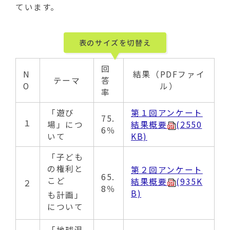
ています。
表のサイズを切替え
回
N
結果（PDFファイ
テーマ
答
O
ル）
率
「遊び
第１回アンケート
75.
１
場」につ
結果概要
(2550
6％
いて
KB)
「子ども
の権利と
第２回アンケート
65.
こど
結果概要
(935K
２
8％
B)
も計画」
について
「地球温