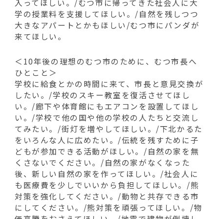
入ってほしい。/むつ市に帰ってきた社会人に大
学の授業料を支援してほしい。/自然を残しつつ
大きなアパートとかもほしい/むつ市にパンダが
来てほしい。
＜10年後の理想のむつ市のために、むつ市長へ
ひとこと＞
学校に給食とかの時間に来て、市長と意見交換が
したい。/学校のスキー教室を復活させてほし
い。/廊下や体育館にもエアコンを設置してほし
い。/学校で他の国や他の学校の人たちと交流し
てみたい。/街灯を増やしてほしい。/下北かるた
をいろんな人に広めたい。/伝統を残すために子
どもが参加できる活動がほしい。/自然の家を無
くさないでください。/自然の家がなくなった
後、新しい自然の家を作ってほしい。/社会人に
も医療費を少しでいいから負担してほしい。/熊
対策を強化してください。/動物と共存できる市
にしてください。/熊対策を頑張ってほしい。/物
価高騰をおさえてほしい。/地震で建物が倒壊し