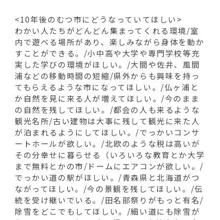
<10年後のむつ市にどうなっていてほしい>
わかい人たちがどんどん集まってくれる環境/室
内で遊べる場所があり、楽しみながら身体を動か
すことができる。/小中高や大学や専門学校等充
実した学びの環境がほしい。/大間や佐井、風間
浦などの移動時間の短縮/県外からも興味を持っ
てもらえるような市になってほしい。/仏ヶ浦と
か自然を見に来る人が増えてほしい。/今のまま
の自然を残してほしい。/都会の人も来るような
観光名所/古い建物は大事に残して観光に来た人
が泊まれるようにしてほしい。/でっかいコンサ
ートホールが欲しい。/北欧のような税は高いが
その分幸せに暮らせる（いろいろな教育とか大学
まで無料とかの市/ドームにエアコンが欲しい。/
でっかい道の駅がほしい。/青森県と北海道がつ
ながってほしい。/今の景観を残してほしい。/伝
統を受け継いでいる。/田名部祭りがもっと有名/
除雪をどこでもしてほしい。/細い道にも除雪が