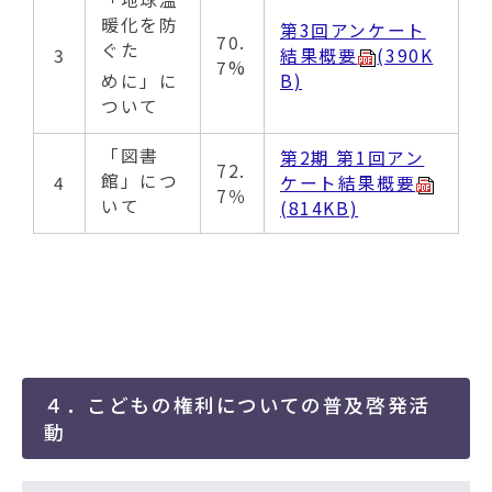
暖化を防
第3回アンケート
70.
ぐた
3
結果概要
(390K
7%
めに」に
B)
ついて
「図書
第2期 第1回アン
72.
館」につ
4
ケート結果概要
7％
いて
(814KB)
４．こどもの権利についての普及啓発活
動