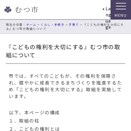
ナ
La
ビ
ng
ゲ
ua
ー
現在の位置：
ホーム
>
くらし・手続き
>
子育て
> 『こどもの権利を大切にす
ge
る』むつ市の取組について
シ
ョ
ン
『こどもの権利を大切にする』むつ市の取
ス
組について
キ
ッ
プ
市では、すべてのこどもが、その権利を保障さ
メ
れ、健やかに成長できるまちづくりを推進するた
ニ
め『こどもの権利を大切にする』取組を実施して
ュ
います。
ー
本
文
以下、本ページの構成
へ
１．取組の柱
移
２．こどもの権利とは