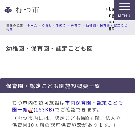
ナ
La
ビ
ng
ゲ
ua
ー
現在の位置：
ホーム
>
くらし・手続き
>
子育て
>
幼稚園・保育園・認定こど
ge
も園
シ
ョ
ン
幼稚園・保育園・認定こども園
ス
キ
ッ
プ
メ
保育園・認定こども園施設概要一覧
ニ
ュ
ー
むつ市内の認可施設は
市内保育園・認定こども
本
園一覧
(153KB)
でご確認できます。
文
（むつ市内には、認定こども園8ヵ所、法人立
へ
保育園10ヵ所の認可保育施設があります。）
移