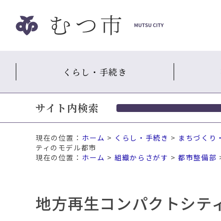
ナ
ビ
ゲ
ー
シ
くらし・手続き
ョ
ン
ス
サイト内検索
キ
ッ
プ
現在の位置：
ホーム
>
くらし・手続き
>
まちづくり
メ
ティのモデル都市
ニ
ホーム
>
組織からさがす
>
都市整備部
ュ
ー
本
地方再生コンパクトシテ
文
へ