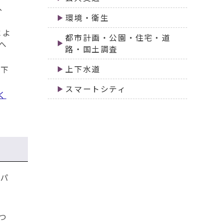
、
環境・衛生
によ
都市計画・公園・住宅・道
へ
路・国土調査
上下水道
校下
スマートシティ
く
ンパ
つ