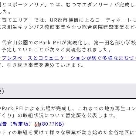
園とスポーツアリア」では、むつマエダアリーナが完成し
した。
子育てエリア」では、UR都市機構によるコーディネート
未来創生キャンパス整備事業やむつ総合病院建設事業など
官山公園でのPark-PFIが実現化し、第一田名部小学
、予定していたことが次々と実現化されました。
ープンスペースとコミュニケーションが紡ぐ多様なまちづ
て、引き続き事業を進めていきます。
版）
ark-PFIによる広場が完成し、これまでの地方再生コ
づくり」の取組状況について暫定版を公表します。
報告（暫定版）
(8077KB)
シティの取組を受けて様々な事業が動き始めた金谷地区に