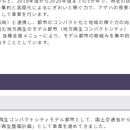
と、2018年度から2020年度までの3か年で、特定の
の集約と高度化によるにぎわいと稼ぐ力で、アゲハの夜景
として事業を行います。
務局）と連携し、都市のコンパクト化と地域の稼ぐ力の向
組む地方再生のモデル都市（地方再生コンパクトシティ）
。各種支援メニューにより、モデル都市の取組みを集中的
指すこととしています。
地方再生コンパクトシティモデル都市として、国土交通省か
市再生整備計画」として事業を進めてきました。