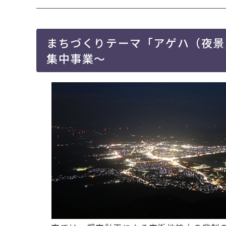
移
動
す
る
まちづくりテーマ「アゲハ（夜景）
集中事業～