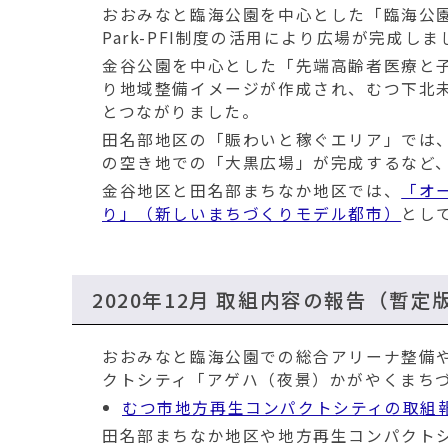
おおみなと臨海公園を中心とした「臨海公
Park-PFI制度の活用により広場が完成しま
金谷公園を中心とした「先端高齢者医療と
り地域整備イメージが作成され、むつ下北
とつながりました。
田名部地区の「賑わいと稼ぐエリア」では、代
の空き地での「大黒広場」が完成するなど
金谷地区と田名部まちなか地区では、
「オ
り」（新しいまちづくりモデル都市）
とし
2020年12月 取組内容の報告（暫定
おおみなと臨海公園での総合アリーナ整備やP
クトシティ「アゲハ（夜景）かがやくまち
むつ市地方再生コンパクトシティの取組
田名部まちなか地区や地方再生コンパクト