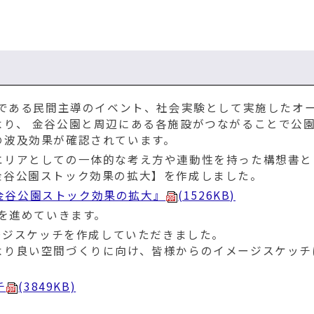
トである民間主導のイベント、社会実験として実施したオ
より、 金谷公園と周辺にある各施設がつながることで公
の波及効果が確認されています。
エリアとしての一体的な考え方や連動性を持った構想書と
金谷公園ストック効果の拡大】を作成しました。
金谷公園ストック効果の拡大』
(1526KB)
定を進めていきます。
メージスケッチを作成していただきました。
より良い空間づくりに向け、皆様からのイメージスケッチ
。
チ
(3849KB)