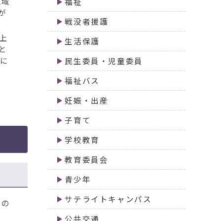
区域
福祉
が
戦没者援護
上
生活保護
と
に
民生委員・児童委員
福祉バス
妊娠・出産
子育て
学校教育
教育委員会
青少年
サテライトキャンパス
らの
公共交通