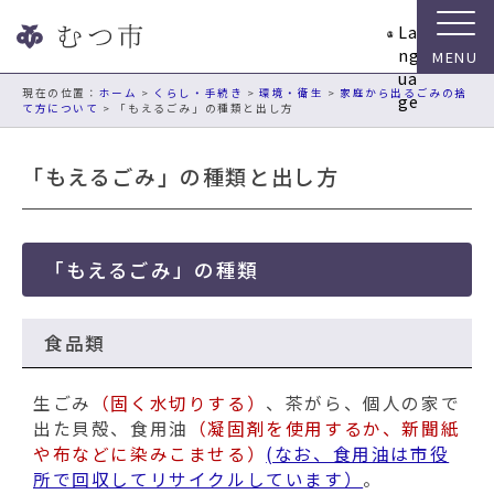
ナ
La
ビ
ng
ゲ
ua
ー
現在の位置：
ホーム
>
くらし・手続き
>
環境・衛生
>
家庭から出るごみの捨
ge
て方について
> 「もえるごみ」の種類と出し方
シ
ョ
ン
「もえるごみ」の種類と出し方
ス
キ
ッ
プ
「もえるごみ」の種類
メ
ニ
ュ
食品類
ー
本
生ごみ
（固く水切りする）
、茶がら、個人の家で
文
出た貝殻、食用油
（凝固剤を使用するか、新聞紙
へ
や布などに染みこませる）
(なお、食用油は市役
移
所で回収してリサイクルしています）
。