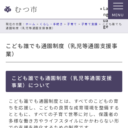
ナ
La
ビ
ng
ゲ
ua
ー
現在の位置：
ホーム
>
くらし・手続き
>
子育て
>
子育て支援
> こども誰でも
ge
通園制度（乳児等通園支援事業）
シ
ョ
ン
こども誰でも通園制度（乳児等通園支援事
ス
業）
キ
ッ
プ
メ
こども誰でも通園制度（乳児等通園支援
ニ
事業）について
ュ
ー
こども誰でも通園制度とは、すべてのこどもの育
本
ちを応援し、こどもの良質な成育環境を整備する
文
とともに、すべての子育て世帯に対し、保護者の
へ
多様な働き方やライフスタイルにかかわらない形
移
での支援を強化するための制度です。