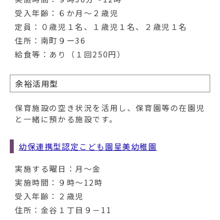
受入年齢：６か月～２歳児
定員：０歳児１名、１歳児１名、２歳児１名
住所：南町９ー36
給食等：あり（１回250円）
余裕活用型
保育施設の空き状況を活用し、保育園等の在園児
と一緒に預かる施設です。
幼保連携型認定こども園星美幼稚園
実施する曜日：月～金
実施時間：９時～12時
受入年齢：２歳児
住所：金谷１丁目９－11