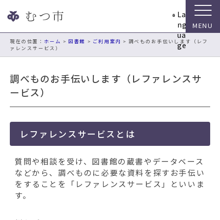
ナ
La
ビ
ng
ゲ
ua
ー
現在の位置：
ホーム
>
図書館
>
ご利用案内
> 調べものお手伝いします（レフ
ge
ァレンスサービス）
シ
ョ
ン
調べものお手伝いします（レファレンスサ
ス
ービス）
キ
ッ
プ
メ
レファレンスサービスとは
ニ
ュ
質問や相談を受け、図書館の蔵書やデータベース
ー
などから、調べものに必要な資料を探すお手伝い
本
をすることを「レファレンスサービス」といいま
文
す。
へ
移