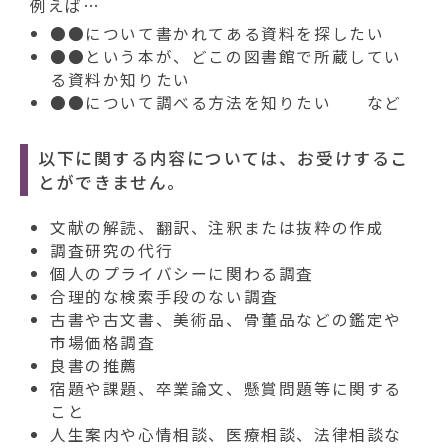
動
例えば…
す
●●について書かれてある資料を探したい
る
●●という本が、どこの図書館で所蔵してい
る資料か知りたい
●●について調べる方法を知りたい など
以
下に関する内容に
ついて
は、お受けするこ
とができません。
文献の解読、翻訳、注釈または抜粋の作成
調査研究の代行
個人のプライバシーに関わる調査
合理的な検索手段のない調査
古書や古文書、美術品、骨董品などの鑑定や
市場価格調査
良書の推薦
宿題や課題、卒業論文、懸賞問題等に関する
こと
人生案内や心情相談、医療相談、法律相談な