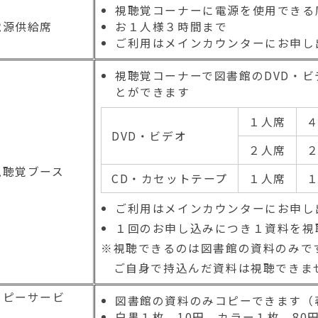
視聴覚コーナーに電源を使用できる
３月の特別展示＆イ
電源供給席
2025年03月01日
図書館日記
お１人様３時間まで
ご利用はメインカウンターにお申し
児童向けの図書を寄
2025年02月15日
図書館日記
視聴覚コーナーで図書館のDVD・ビ
付録抽選会の結果を
2025年02月15日
図書館日記
とができます
１人席
２月の特別展示＆イ
2025年02月01日
図書館日記
DVD・ビデオ
２人席
１月の特別展示＆イ
2025年01月05日
図書館日記
視聴覚ブース
CD・カセットテープ
１人席
バックナンバー【202
2025年01月05日
新刊・新着
ご利用はメインカウンターにお申し
令和６年度むつ市詩
2024年12月24日
募集・イベント
１回のお申し込みにつき１資料を視
※視聴できるのは図書館の資料のみで
令和６年度むつ市詩
2024年12月20日
募集・イベント
ご自身で持込んだ資料は視聴できま
12月の特別展示＆イ
2024年12月01日
図書館日記
コピーサービ
図書館の資料のみコピーできます（
ス
白黒１枚 10円、カラー１枚 80