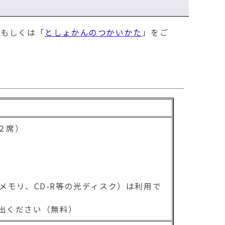
ベントのお知らせ
」もしくは「
としょかんのつかいかた
」をご
歌コンクール作品募集
ベントのお知らせ
」を開催します ～６月11日は雄三忌～
にともない特別貸出を実施します
さいました
２席）
会」開催のお知らせ
ベントのお知らせ
メモリ、CD-R等の光ディスク）は利用で
し会」を開催します
出ください（無料）
ベントのお知らせ