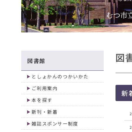
移
動
す
る
図
図書館
としょかんのつかいかた
ご利用案内
新
本を探す
新刊・新着
雑誌スポンサー制度