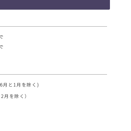
5年­むつ市立図­書館新着だ­より】
ントのお知らせ
会施設予約受付開始時期について
で
ます（レファレンスサービス）
で
下北地区読書感想文コンクール」入賞者を
データベースについて
月と1月を除く)
ベントのお知らせ
2月を除く）
童・生徒詩歌コンクール優秀作品を展示し
ついて