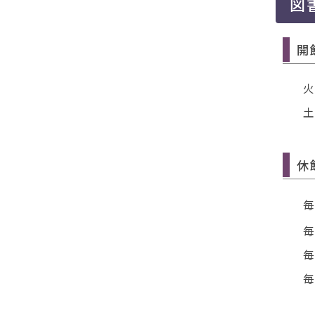
図
開
休
毎