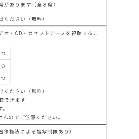
席があります（全８席）
ベントのお知らせ
出ください（無料）
贈してくださいました
デオ・CD・カセットテープを視聴するこ
発表します！
４つ
ベントのお知らせ
２つ
ベントのお知らせ
１つ
4年­むつ市立図­書館新着だ­より】
出ください（無料）
歌コンクール優秀作品を展示します
聴できます
す。
歌コンクールの入賞者を発表します
せんのでご注意ください。
ベントのお知らせ
著作権法による複写制限あり）
円