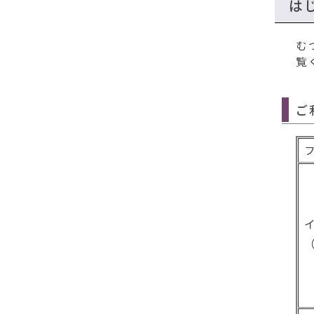
は
む
覧
ご
フ