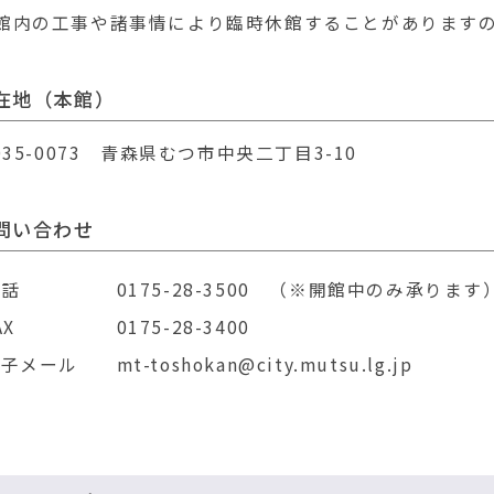
「ふゆのひのおはな
2025年11月14日
図書館日記
館内の工事や諸事情により臨時休館することがあります
11月の特別展示＆イ
2025年11月01日
図書館日記
在地（本館）
令和７年度むつ市児
2025年10月30日
募集・イベント
ます
035-0073 青森県むつ市中央二丁目3-10
ブックフェスティバル
2025年10月14日
図書館日記
問い合わせ
10月の特別展示＆イ
2025年10月01日
図書館日記
電話
0175-28-3500 （※開館中のみ承ります
「あきのひのおはな
2025年10月01日
図書館日記
AX
0175-28-3400
９月の特別展示＆イ
2025年09月01日
図書館日記
電子メール
mt-toshokan@city.mutsu.lg.jp
８月の特別展示＆イ
2025年08月01日
図書館日記
図書館で「ひと涼み
2025年07月15日
ご利用案内
―