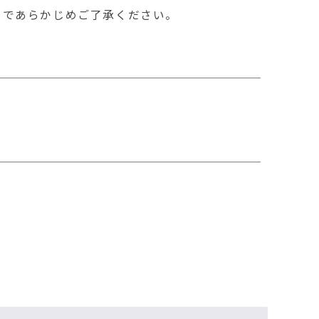
し会」を開催します
のであらかじめご了承ください。
ベントのお知らせ
童・生徒詩歌コンクールの入賞者を発表し
2025を開催します
ベントのお知らせ
）
し会」を開催します
ベントのお知らせ
ベントのお知らせ
」―むつ市立図書館クーリングシェルター