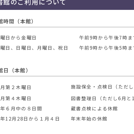
書館のご利用について
バックナンバー【202
2026年01月05日
新刊・新着
1月の特別展示＆イベ
2026年01月04日
図書館日記
館時間（本館）
新年度利用予定の集
2025年12月23日
図書館日記
火曜日から金曜日
午前9時から午後7時ま
調べものお手伝いし
2025年12月14日
ご利用案内
土曜日、日曜日、月曜日、祝日
午前9時から午後5時ま
令和７年度「むつ・
2025年12月14日
募集・イベント
発表します
館日（本館）
図書館の所蔵資料と
2025年12月06日
ご利用案内
施設保全・点検日（ただし6
毎月第２木曜日
12月の特別展示＆イ
2025年12月01日
図書館日記
毎月第４木曜日
図書整理日（ただし6月と1
令和７年度むつ市児
2025年11月25日
募集・イベント
毎年６月中の８日間
蔵書点検による休館
ます
年12月28日から１月４日
年末年始の休館
集会施設等の利用に
2025年11月23日
ご利用案内