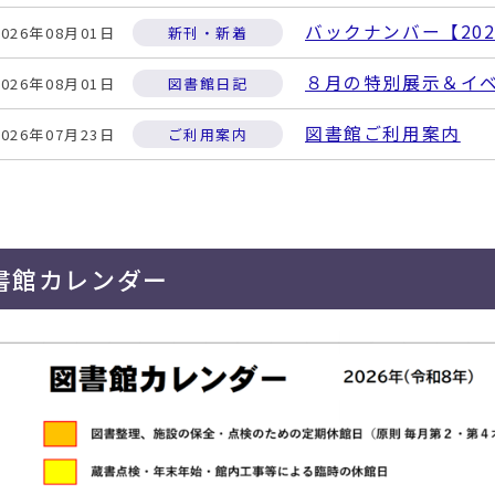
バックナンバー【202
2026年08月01日
新刊・新着
８月の特別展示＆イ
2026年08月01日
図書館日記
図書館ご利用案内
2026年07月23日
ご利用案内
令和８年度むつ市詩
2026年07月14日
募集・イベント
図書館で涼みましょ
2026年07月09日
ご利用案内
書館カレンダー
７月の特別展示＆イ
2026年07月01日
図書館日記
付録抽選会を開催し
2026年06月30日
図書館日記
「川島雄三の日活時代
2026年06月01日
川島雄三の部屋
６月の特別展示＆イ
2026年06月01日
図書館日記
蔵書点検による休館
2026年05月09日
図書館日記