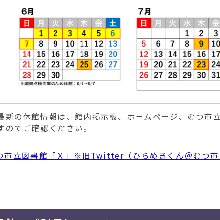
５月の特別展示＆イ
2026年05月01日
図書館日記
図書を寄贈してくだ
2026年04月24日
図書館日記
４月の特別展示＆イ
2026年04月01日
図書館日記
資料の予約・リクエ
2026年03月31日
ご利用案内
令和８年度図書館ボ
2026年03月25日
募集・イベント
最新の休館情報は、館内掲示板、ホームページ、むつ市立図
すのでご確認ください。
３月の特別展示＆イ
2026年03月01日
図書館日記
つ市立図書館「Ｘ」※旧Twitter（ひらめきくん＠むつ
児童向けの図書を寄
2026年02月13日
図書館日記
2月の特別展示＆イベ
2026年02月01日
図書館日記
ぬいぐるみおとまり
2026年01月23日
図書館日記