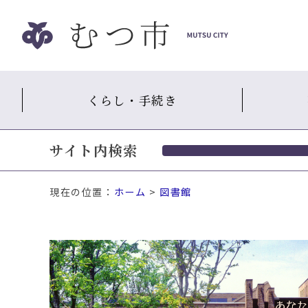
ナ
ビ
ゲ
ー
シ
くらし・手続き
ョ
ン
ス
サイト内検索
キ
ッ
プ
現在の位置：
ホーム
>
図書館
メ
ニ
ュ
ー
本
文
へ