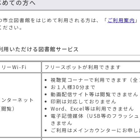
じめての方へ
７月の特別展示＆イ
2025年07月01日
図書館日記
つ市立図書館をはじめて利用される方は、「
ご利用案内
令和７年度むつ市詩
2025年06月26日
募集・イベント
ください。
６月の特別展示＆イ
2025年06月06日
図書館日記
利用いただける図書館サービス
「川島雄三の日活時代
2025年05月18日
川島雄三の部屋
蔵書点検による休館
2025年05月14日
図書館日記
リーWi-Fi
フリースポットが利用できます
図書を寄贈してくだ
2025年05月08日
図書館日記
視聴覚コーナーで利用できます（全
お１人様30分まで
「ブックコート講習
2025年05月02日
図書館日記
動画配信サイト等は閲覧できません
インターネット
印刷は対応しておりません
５月の特別展示＆イ
（閲覧）
2025年05月01日
図書館日記
Word、Excel等は利用できません
電子記憶媒体（USB等のフラッシュ
「はるのひのおはな
2025年05月01日
図書館日記
きません
ご利用はメインカウンターにお申し
４月の特別展示＆イ
2025年04月01日
図書館日記