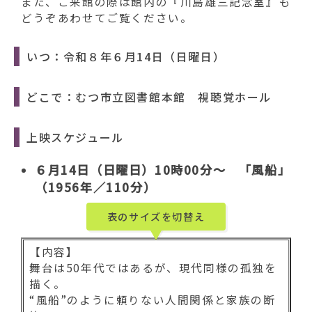
動
また、ご来館の際は館内の『川島雄三記念室』も
す
どうぞあわせてご覧ください。
る
いつ：令和８年６月14日（日曜日）
どこで：むつ市立図書館本館 視聴覚ホール
上映スケジュール
６月14日（日曜日）10時00分～ 「風船」
（1956年／110分）
表のサイズを切替え
【内容】
舞台は50年代ではあるが、現代同様の孤独を
描く。
“風船”のように頼りない人間関係と家族の断