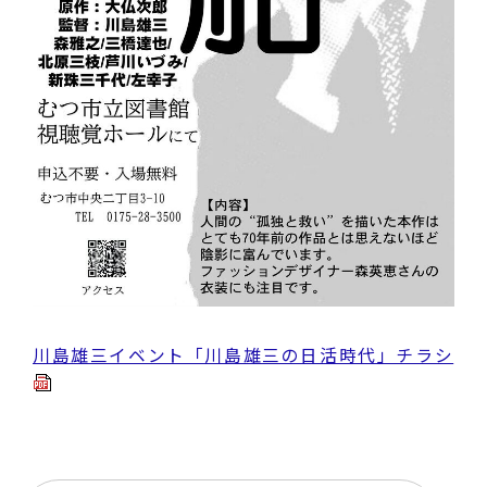
川島雄三イベント「川島雄三の日活時代」チラシ