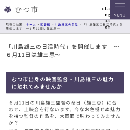
ナ
La
ビ
ng
ゲ
ua
ー
現在の位置：
ホーム
>
図書館
>
川島雄三の部屋
> 「川島雄三の日活時代」を
ge
開催します ～６月11日は雄三忌～
シ
ョ
ン
「川島雄三の日活時代」を開催します ～
ス
６月11日は雄三忌～
キ
ッ
プ
メ
むつ市出身の映画監督・川島雄三の魅力
ニ
に触れてみませんか
ュ
ー
６月11日の川島雄三監督の命日（雄三忌）に合
本
わせ、上映会を行ないます。今なお色褪せぬ魅力
文
を持つ監督の作品を、大画面で味わってみません
へ
か？
移