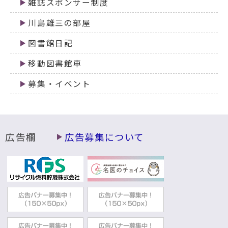
雑誌スポンサー制度
図書館で「涼」を―クーリングシェルターの
取り組み―
川島雄三の部屋
2023年01月07日
図書館日記
受験生応援！！！集会室を学習室として開放
移動図書館車
します
募集・イベント
2022年01月25日
図書館分館のご案内
2022年01月21日
広告欄
広告募集について
図書館交通案内
2022年01月21日
駐車場の利用・交通案内について