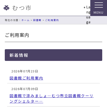
ナ
La
ビ
ng
ゲ
ua
ー
現在の位置：
ホーム
>
図書館
>
ご利用案内
ge
シ
ョ
ご利用案内
ン
ス
キ
ッ
新着情報
プ
メ
ニ
2026年07月23日
ュ
図書館ご利用案内
ー
本
2026年07月09日
文
図書館で涼みましょ―むつ市立図書館クーリ
へ
ングシェルター―
移