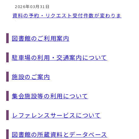
動
2026年03月31日
す
る
資料の予約・リクエスト受付件数が変わりま
す
2025年12月14日
図書館のご利用案内
調べものお手伝いします（レファレンスサー
ビス）
駐車場の利用・交通案内について
2025年12月06日
図書館の所蔵資料とデータベースについて
施設のご案内
2025年11月23日
集会施設等の利用について
集会施設等の利用について
2025年07月15日
レファレンスサービスについて
図書館で「ひと涼み」―むつ市立図書館クー
リングシェルター―
図書館の所蔵資料とデータベース