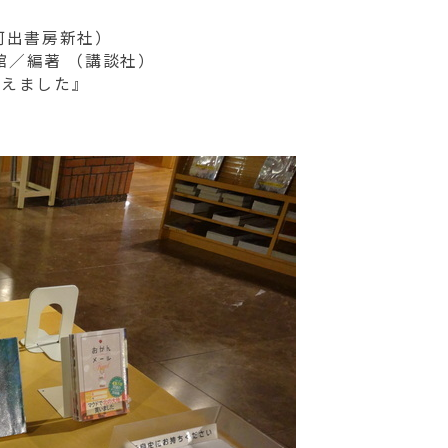
河出書房新社）
館／編著 （講談社）
震えました』