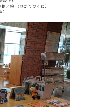
講談社）
茂樹／絵 （ひかりのくに）
版）