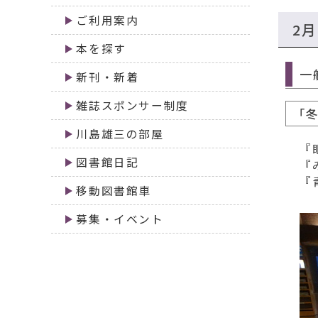
移
ご利用案内
動
2
す
本を探す
る
一
新刊・新着
雑誌スポンサー制度
「冬
川島雄三の部屋
『
図書館日記
『
『
移動図書館車
募集・イベント