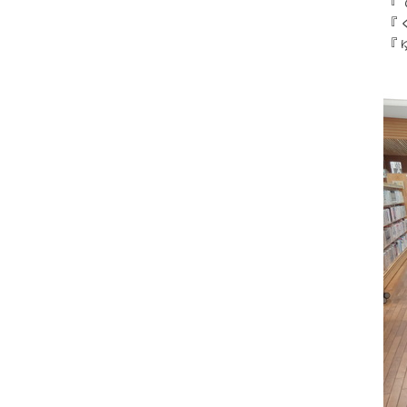
『
『
『