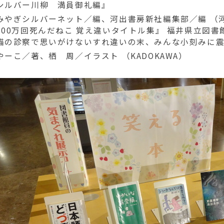
シルバー川柳 満員御礼編』
やぎシルバーネット／編、河出書房新社編集部／編 （
100万回死んだねこ 覚え違いタイトル集』 福井県立図書
猫の診察で思いがけないすれ違いの末、みんな小刻みに
ーこ／著、栖 周／イラスト （KADOKAWA）