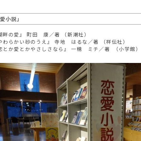
恋愛小説」
湖畔の愛』 町田 康／著 （新潮社）
やわらかい砂のうえ』 寺地 はるな／著 （祥伝社）
恋とか愛とかやさしさなら』 一穂 ミチ／著 （小学館