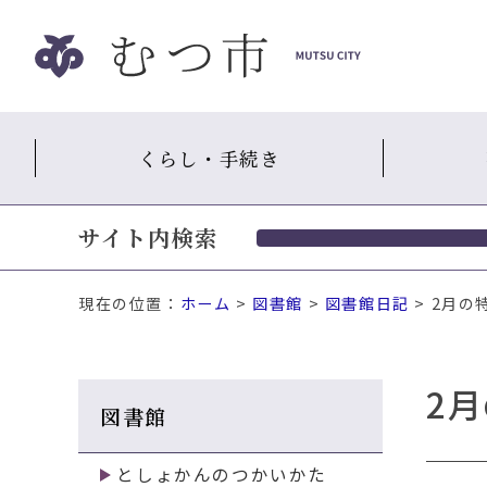
ナ
ビ
ゲ
ー
シ
くらし・手続き
ョ
ン
ス
サイト内検索
キ
ッ
プ
現在の位置：
ホーム
>
図書館
>
図書館日記
> 2月
メ
ニ
ュ
2
ー
図書館
本
文
へ
としょかんのつかいかた