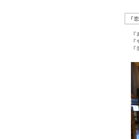
「
『
『
『