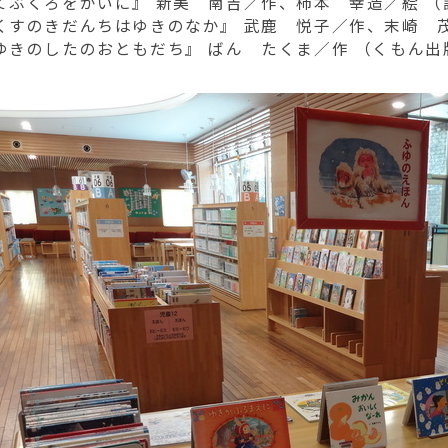
てぶくろをかいに』 新美 南吉／作、柿本 幸造／絵 （
くすのきだんちはゆきのなか』 武鹿 悦子／作、末崎 
ゆきのしたのおともだち』 ばん たくま／作 （くもん出