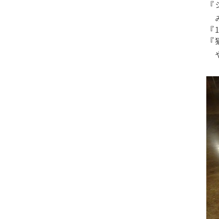
『
み
『
『
や