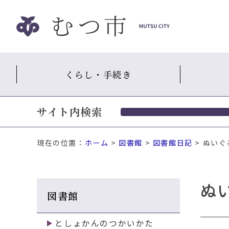
ナ
ビ
ゲ
ー
シ
くらし・手続き
ョ
ン
ス
サイト内検索
キ
ッ
プ
現在の位置：
ホーム
>
図書館
>
図書館日記
> ぬい
メ
ニ
ュ
ぬ
ー
図書館
本
文
へ
としょかんのつかいかた