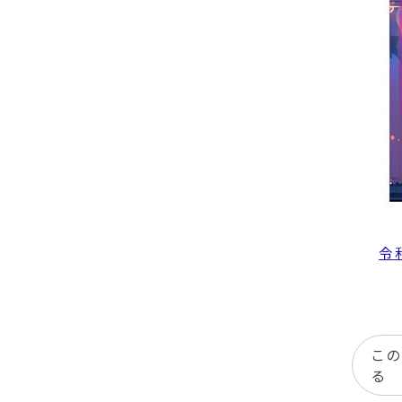
令
この
る