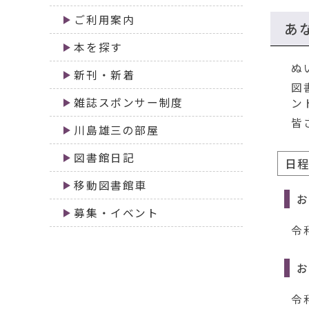
移
ご利用案内
動
あ
す
本を探す
る
ぬ
新刊・新着
図
雑誌スポンサー制度
ン
皆
川島雄三の部屋
図書館日記
日
移動図書館車
お
募集・イベント
令
令