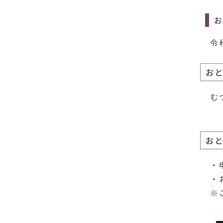
お
令
お
む
お
・
・
※