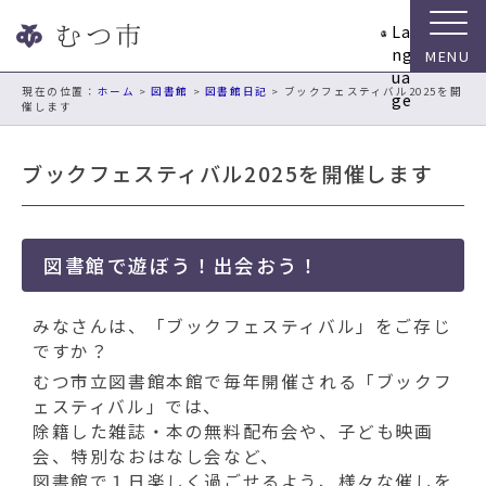
ナ
La
ビ
ng
ゲ
ua
ー
現在の位置：
ホーム
>
図書館
>
図書館日記
> ブックフェスティバル2025を開
ge
催します
シ
ョ
ン
ブックフェスティバル2025を開催します
ス
キ
ッ
プ
図書館で遊ぼう！出会おう！
メ
ニ
みなさんは、「ブックフェスティバル」をご存じ
ュ
ですか？
ー
むつ市立図書館本館で毎年開催される「ブックフ
本
ェスティバル」では、
文
除籍した雑誌・本の無料配布会や、子ども映画
へ
会、特別なおはなし会など、
移
図書館で１日楽しく過ごせるよう、様々な催しを