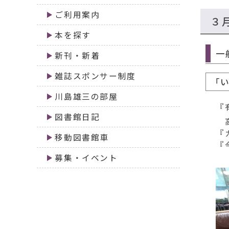
移
ご利用案内
動
３
す
本を探す
る
一
新刊・新着
雑誌スポンサー制度
「
川島雄三の部屋
『
図書館日記
高
『
移動図書館車
『
募集・イベント