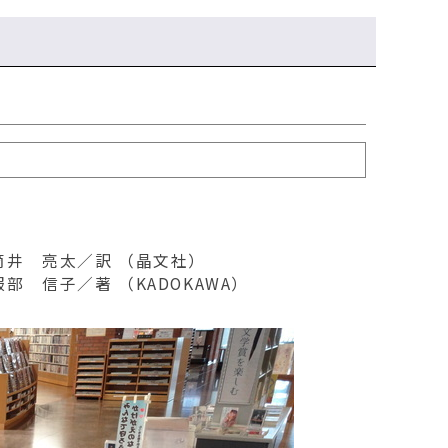
』
筒井 亮太／訳 （晶文社）
 信子／著 （KADOKAWA）