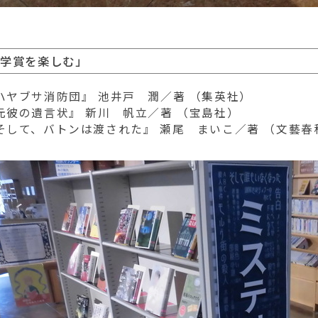
文学賞を楽しむ」
ハヤブサ消防団』 池井戸 潤／著 （集英社）
元彼の遺言状』 新川 帆立／著 （宝島社）
そして、バトンは渡された』 瀬尾 まいこ／著 （文藝春