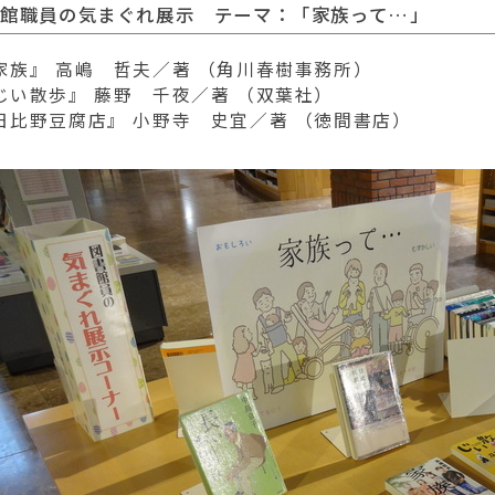
書館職員の気まぐれ展示 テーマ：「家族って…」
家族』 高嶋 哲夫／著 （角川春樹事務所）
じい散歩』 藤野 千夜／著 （双葉社）
日比野豆腐店』 小野寺 史宜／著 （徳間書店）