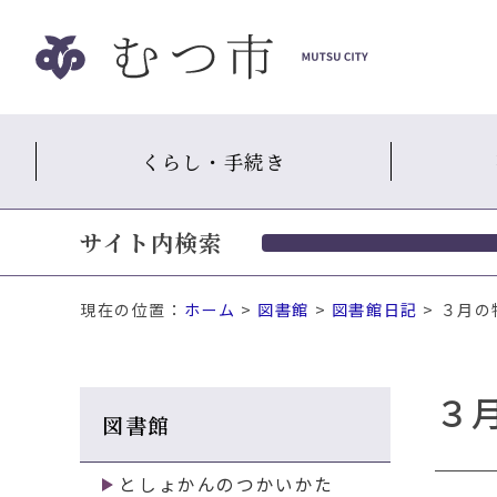
ナ
ビ
ゲ
ー
シ
くらし・手続き
ョ
ン
ス
サイト内検索
キ
ッ
プ
現在の位置：
ホーム
>
図書館
>
図書館日記
> ３月
メ
ニ
ュ
３
ー
図書館
本
文
へ
としょかんのつかいかた