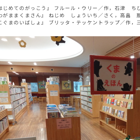
はじめてのがっこう』 フルール・ウリー／作，石津 ち
わがままくまさん』 ねじめ しょういち／さく，高畠 
こぐまのいばしょ』 ブリッタ・テッケントラップ／作，三