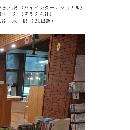
ひろ／訳 （パイインターナショナル）
那生／え （そうえん社）
原 泉／訳 （BL出版）