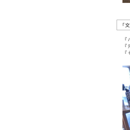
「
『
『
『