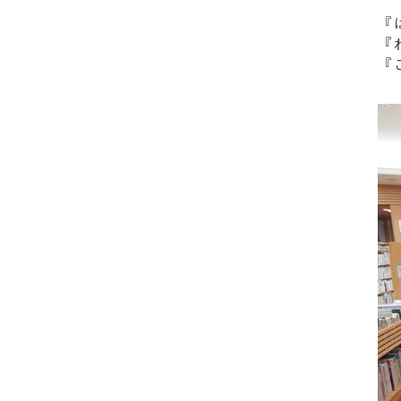
『
『
『