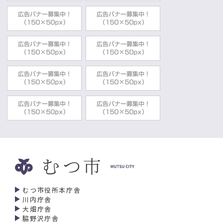
むつ市役所本庁舎
川内庁舎
大畑庁舎
脇野沢庁舎