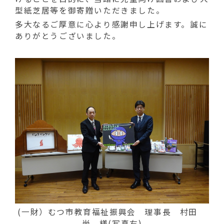
動
型紙芝居等を御寄贈いただきました。
す
る
多大なるご厚意に心より感謝申し上げます。誠に
ありがとうございました。
(一財）むつ市教育福祉振興会 理事長 村田
尚 様(写真右)