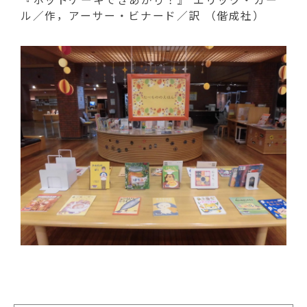
ル／作，アーサー・ビナード／訳 （偕成社）