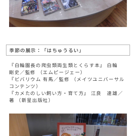
季節の展示：「はちゅうるい」
『白輪園長の爬虫類両生類とくらす本』 白輪
剛史／監修 （エムピージェー）
『ビバリウム 有馬／監修 （メイツユニバーサル
コンテンツ）
『カメたのしい飼い方・育て方』 江良 達雄／
著 （新星出版社）