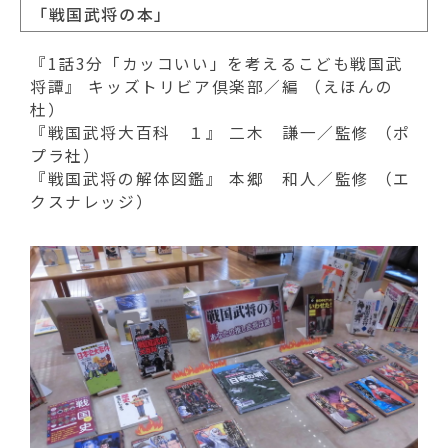
「戦国武将の本」
『1話3分「カッコいい」を考えるこども戦国武
将譚』 キッズトリビア倶楽部／編 （えほんの
杜）
『戦国武将大百科 １』 二木 謙一／監修 （ポ
プラ社）
『戦国武将の解体図鑑』 本郷 和人／監修 （エ
クスナレッジ）