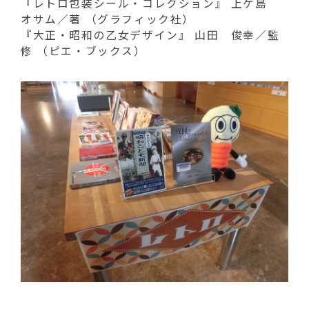
動
『レトロ包装シール・コレクション』 上ケ島
す
オサム／著 （グラフィック社）
る
『大正・昭和の乙女デザイン』 山田 俊幸／監
修 （ピエ・ブックス）