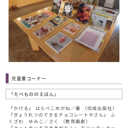
児童書コーナー
「たべもののえほん」
『かける』 はらぺこめがね／著 （佼成出版社）
『ぎょうれつのできるチョコレートやさん』 ふ
くざわ ゆみこ／さく （教育画劇）
『ホットケーキできあがり！』 エリック・カー