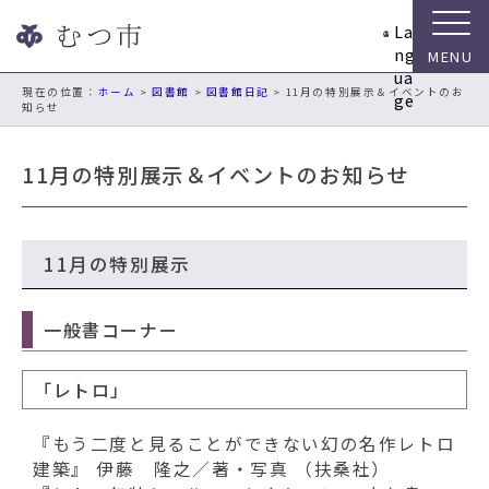
ナ
La
ビ
ng
ゲ
ua
ー
現在の位置：
ホーム
>
図書館
>
図書館日記
> 11月の特別展示＆イベントのお
ge
知らせ
シ
ョ
ン
11月の特別展示＆イベントのお知らせ
ス
キ
ッ
プ
11月の特別展示
メ
ニ
一般書コーナー
ュ
ー
本
「レトロ」
文
へ
『もう二度と見ることができない幻の名作レトロ
移
建築』 伊藤 隆之／著・写真 （扶桑社）