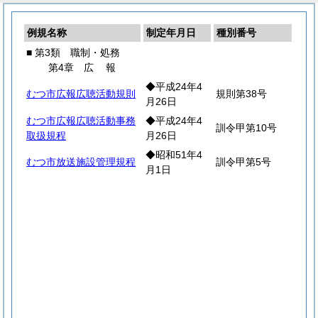
例規名称
制定年月日
種別番号
■ 第3類 職制・処務
第4章
広
報
◆平成24年4
むつ市広報広聴活動規則
規則第38号
月26日
むつ市広報広聴活動事務
◆平成24年4
訓令甲第10号
取扱規程
月26日
◆昭和51年4
むつ市放送施設管理規程
訓令甲第5号
月1日