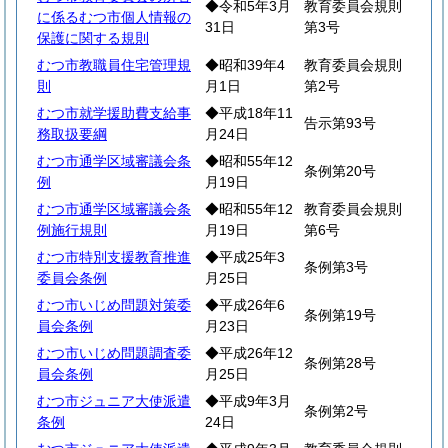
◆令和5年3月
教育委員会規則
に係るむつ市個人情報の
31日
第3号
保護に関する規則
むつ市教職員住宅管理規
◆昭和39年4
教育委員会規則
則
月1日
第2号
むつ市就学援助費支給事
◆平成18年11
告示第93号
務取扱要綱
月24日
むつ市通学区域審議会条
◆昭和55年12
条例第20号
例
月19日
むつ市通学区域審議会条
◆昭和55年12
教育委員会規則
例施行規則
月19日
第6号
むつ市特別支援教育推進
◆平成25年3
条例第3号
委員会条例
月25日
むつ市いじめ問題対策委
◆平成26年6
条例第19号
員会条例
月23日
むつ市いじめ問題調査委
◆平成26年12
条例第28号
員会条例
月25日
むつ市ジュニア大使派遣
◆平成9年3月
条例第2号
条例
24日