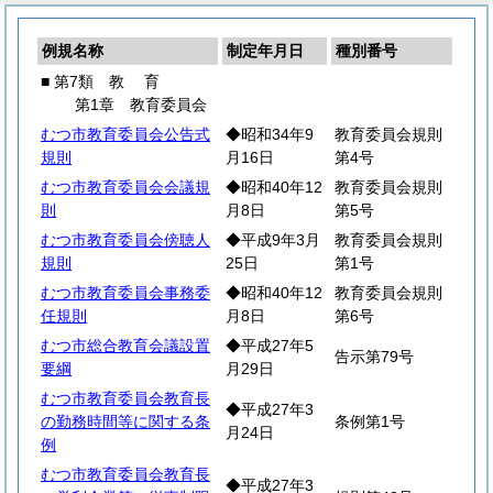
例規名称
制定年月日
種別番号
■ 第7類
教
育
第1章 教育委員会
むつ市教育委員会公告式
◆昭和34年9
教育委員会規則
規則
月16日
第4号
むつ市教育委員会会議規
◆昭和40年12
教育委員会規則
則
月8日
第5号
むつ市教育委員会傍聴人
◆平成9年3月
教育委員会規則
規則
25日
第1号
むつ市教育委員会事務委
◆昭和40年12
教育委員会規則
任規則
月8日
第6号
むつ市総合教育会議設置
◆平成27年5
告示第79号
要綱
月29日
むつ市教育委員会教育長
◆平成27年3
の勤務時間等に関する条
条例第1号
月24日
例
むつ市教育委員会教育長
◆平成27年3