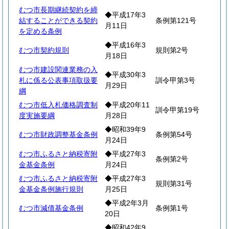
むつ市長期継続契約を締
◆平成17年3
結することができる契約
条例第121号
月11日
を定める条例
◆平成16年3
むつ市契約規則
規則第2号
月18日
むつ市建設関連業務の入
◆平成30年3
札に係る公表事項取扱要
訓令甲第3号
月29日
綱
むつ市低入札価格調査制
◆平成20年11
訓令甲第19号
度実施要綱
月28日
◆昭和39年9
むつ市財政調整基金条例
条例第54号
月24日
むつ市ふるさと納税寄附
◆平成27年3
条例第2号
金基金条例
月24日
むつ市ふるさと納税寄附
◆平成27年3
規則第31号
金基金条例施行規則
月25日
◆平成2年3月
むつ市減債基金条例
条例第1号
20日
◆昭和42年9