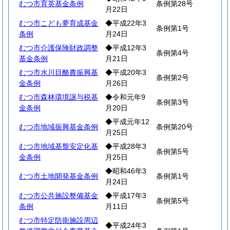
むつ市育英基金条例
条例第28号
月22日
むつ市こども夢育成基金
◆平成22年3
条例第1号
条例
月24日
むつ市介護保険財政調整
◆平成12年3
条例第4号
基金条例
月21日
むつ市水川目酪農振興基
◆平成20年3
条例第2号
金条例
月26日
むつ市森林環境譲与税基
◆令和元年9
条例第3号
金条例
月20日
◆平成元年12
むつ市地域振興基金条例
条例第20号
月25日
むつ市地域基盤安定化基
◆平成28年3
条例第5号
金条例
月25日
◆昭和46年3
むつ市土地開発基金条例
条例第1号
月24日
むつ市公共施設整備基金
◆平成17年3
条例第5号
条例
月11日
むつ市特定防衛施設周辺
◆平成24年3