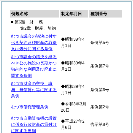
例規名称
制定年月日
種別番号
■ 第6類
財
務
第2章 財産、契約
むつ市議会の議決に付す
◆昭和39年4
べき契約及び財産の取得
条例第5号
月1日
又は処分に関する条例
むつ市議会の議決を経る
べき公の施設の長期かつ
◆昭和39年4
条例第7号
独占的な利用及び廃止に
月1日
関する条例
むつ市財産の交換、譲
◆昭和39年4
与、無償貸付等に関する
条例第6号
月1日
条例
◆令和3年3月
むつ市債権管理条例
条例第2号
26日
むつ市自動販売機の設置
◆平成27年2
に係る行政財産の貸付け
告示第8号
月6日
に関する要綱