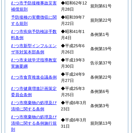
むつ市予防接種事故災害
◆昭和62年12
規則第61号
補償規則
月28日
予防接種の実費徴収に関
◆昭和39年7
規則第22号
する規則
月22日
むつ市疾病予防検診手数
◆昭和41年1
条例第1号
料条例
月4日
むつ市新型インフルエン
◆平成25年6
条例第19号
ザ等対策本部条例
月26日
むつ市未就学児指導教室
◆平成19年3
告示第37号
実施要綱
月30日
◆平成24年9
むつ市食育推進会議条例
条例第22号
月27日
むつ市健康増進計画策定
◆平成25年3
条例第6号
委員会条例
月25日
むつ市廃棄物の処理及び
◆平成6年3月
条例第3号
清掃に関する条例
23日
むつ市廃棄物の処理及び
◆平成6年3月
清掃に関する条例施行規
規則第13号
31日
則