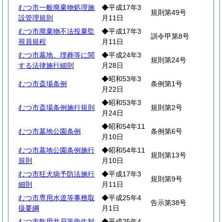
むつ市一般廃棄物処理施
◆平成17年3
規則第49号
設管理規則
月11日
むつ市廃棄物不法投棄監
◆平成17年3
訓令甲第8号
視員規程
月11日
むつ市墓地、埋葬等に関
◆平成24年3
規則第24号
する法律施行細則
月28日
◆昭和53年3
むつ市斎場条例
条例第1号
月22日
◆昭和53年3
むつ市斎場条例施行規則
規則第2号
月24日
◆昭和54年11
むつ市墓地公園条例
条例第6号
月10日
むつ市墓地公園条例施行
◆昭和54年11
規則第13号
規則
月10日
むつ市狂犬病予防法施行
◆平成17年3
規則第9号
細則
月11日
むつ市専用水道等事務取
◆平成25年4
告示第38号
扱要綱
月1日
むつ市飲用井戸等衛生対
◆平成25年4