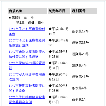
例規名称
制定年月日
種別番号
■ 第8類
民
生
第2章 保健、衛生
むつ市子ども医療費給付
◆平成5年9月
条例第17号
条例
16日
むつ市子ども医療費給付
◆平成5年9月
規則第33号
条例施行規則
30日
むつ市未熟児養育医療の
◆平成25年3
規則第29号
給付等に関する規則
月28日
むつ市保健協力員設置規
◆昭和55年3
規則第4号
則
月31日
むつ市がん検診等費用徴
◆平成20年5
規則第41号
収規則
月12日
むつ市後期高齢者医療に
◆平成20年3
条例第4号
関する条例
月26日
むつ市予防接種健康被害
◆昭和63年3
条例第1号
調査委員会条例
月18日